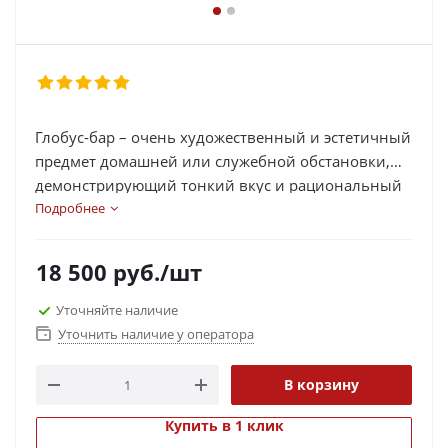
Глобус-бар – очень художественный и эстетичный
предмет домашней или служебной обстановки,
демонстрирующий тонкий вкус и рациональный
подход его обладателя.
Подробнее
Спрос на этот популярный предмет интерьера
растёт с каждым годом, да иначе и быть не может,
18 500
руб.
/шт
ведь глобус-бар представляет собой очень
практичную и эстетичную разработку
Уточняйте наличие
современных дизайнеров интерьера! Делая
Уточнить наличие у оператора
выбор в пользу именно этого подарка, Вы без
промаха попадаете прямо в десятку!
В корзину
Купить в 1 клик