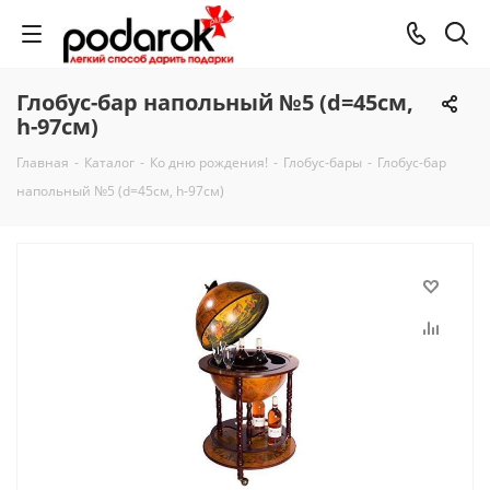
Глобус-бар напольный №5 (d=45см,
h-97см)
Главная
-
Каталог
-
Ко дню рождения!
-
Глобус-бары
-
Глобус-бар
напольный №5 (d=45см, h-97см)