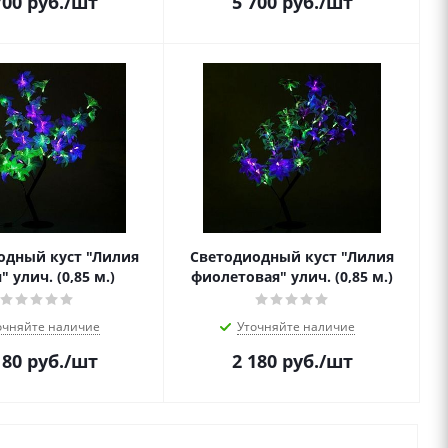
700
руб.
/шт
5 700
руб.
/шт
одный куст "Лилия
Светодиодный куст "Лилия
" улич. (0,85 м.)
фиолетовая" улич. (0,85 м.)
очняйте наличие
Уточняйте наличие
180
руб.
/шт
2 180
руб.
/шт