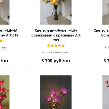
т «Lily-M
Светильник-букет «Lily
Светиль
й» Art 015
оранжевый с красным» Art
бор
209
ичии
Есть в наличии
.
/шт
5 700
руб.
/шт
5 