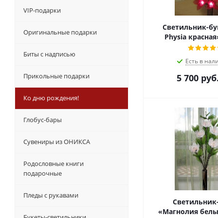
VIP-подарки
Светильник-бук
Оригинальные подарки
Physia красная
Биты с надписью
Есть в нал
Прикольные подарки
5 700
руб
Ко дню рождения!
Глобус-бары
Сувениры из ОНИКСА
Родословные книги
подарочные
Пледы с рукавами
Светильник
Букеты-светильники