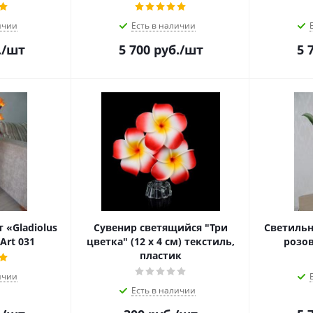
ичии
Есть в наличии
.
/шт
5 700
руб.
/шт
5 
 «Gladiolus
Сувенир светящийся "Три
Светильн
rt 031
цветка" (12 х 4 см) текстиль,
розов
пластик
ичии
Есть в наличии