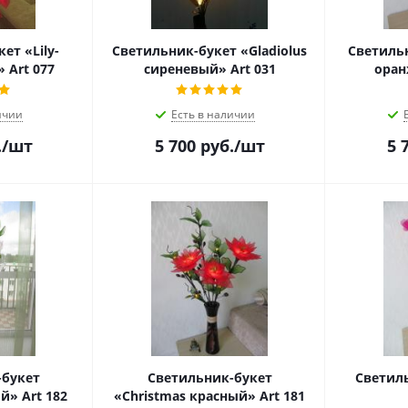
ет «Lily-
Светильник-букет «Gladiolus
Светильн
» Art 077
сиреневый» Art 031
оран
ичии
Есть в наличии
.
/шт
5 700
руб.
/шт
5 
-букет
Светильник-букет
Светиль
«Магнолия белый» Art 182
«Christmas красный» Art 181