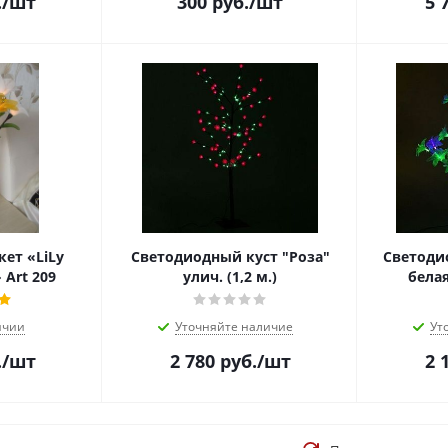
.
/шт
300
руб.
/шт
5 
ет «LiLy
Светодиодный куст "Роза"
Светоди
Art 209
улич. (1,2 м.)
белая
ичии
Уточняйте наличие
Ут
.
/шт
2 780
руб.
/шт
2 