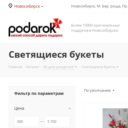
Новосибирск
Новосибирск, М. Бер. роща, Пр. Д
Более 15000 оригинальных
подарков в Новосибирске
Светящиеся букеты
Главная
-
Каталог
-
Ко дню рождения!
-
Светящиеся букеты
По умолчанию
Фильтр по параметрам
Цена