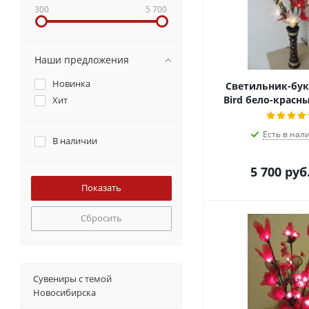
300
5 700
Наши предложения
Новинка
Светильник-буке
Bird бело-красны
Хит
Есть в нал
В наличии
5 700
руб
Сбросить
Сувениры с темой
Новосибирска