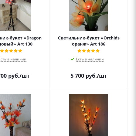
ник-букет «Dragon
Светильник-букет «Orchids
довый» Art 130
оранж» Art 186
Есть в наличии
Есть в наличии
700
руб.
/шт
5 700
руб.
/шт