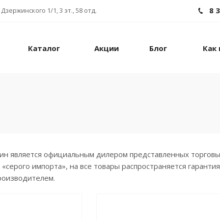
8 
Дзержинского 1/1, 3 эт., 58 отд.
Каталог
Акции
Блог
Как 
н является официальным дилером представленных торговых 
 «серого импорта», на все товары распространяется гаранти
роизводителем.