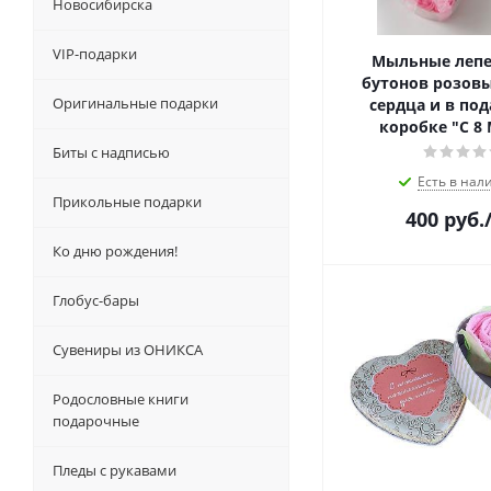
Новосибирска
VIP-подарки
Мыльные лепе
бутонов розовы
Оригинальные подарки
сердца и в по
коробке "С 8 
Биты с надписью
Есть в нал
Прикольные подарки
400
руб.
Ко дню рождения!
Глобус-бары
Сувениры из ОНИКСА
Родословные книги
подарочные
Пледы с рукавами