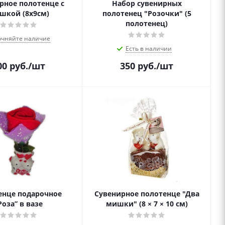
рное полотенце с
Набор сувенирных
шкой (8х9см)
полотенец "Розочки" (5
полотенец)
очняйте наличие
Есть в наличии
00
руб.
/шт
350
руб.
/шт
енце подарочное
Сувенирное полотенце "Два
Роза” в вазе
мишки" (8 × 7 × 10 см)