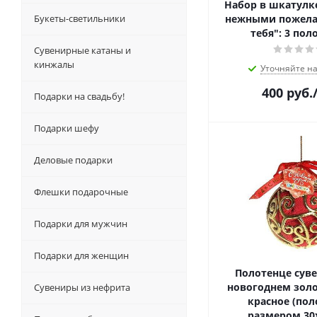
Набор в шкатулке
Букеты-светильники
нежными пожела
тебя": 3 пол
Сувенирные катаны и
кинжалы
Уточняйте н
400
руб.
Подарки на свадьбу!
Подарки шефу
Деловые подарки
Флешки подарочные
Подарки для мужчин
Подарки для женщин
Полотенце суве
новогоднем зол
Сувениры из нефрита
красное (пол
размером 30х