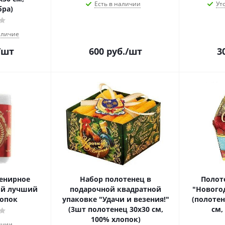
Есть в наличии
Ут
ра)
аличие
/шт
600
руб.
/шт
3
венирное
Набор полотенец в
Полот
мый лучший
подарочной квадратной
"Нового
лопок
упаковке "Удачи и везения!"
(полотен
(3шт полотенец 30х30 см,
см,
100% хлопок)
ичии