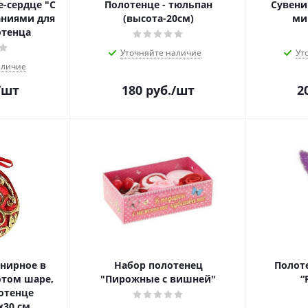
-сердце "С
Полотенце - тюльпан
Сувени
ниями для
(высота-20см)
ми
отенца
Уточняйте наличие
Ут
аличие
/шт
180
руб.
/шт
2
нирное в
Набор полотенец
Полот
отом шаре,
"Пирожные с вишней"
“
отенце
30 см,