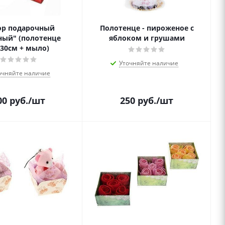
ор подарочный
Полотенце - пироженое с
ный" (полотенце
яблоком и грушами
х30см + мыло)
Уточняйте наличие
очняйте наличие
00
руб.
/шт
250
руб.
/шт