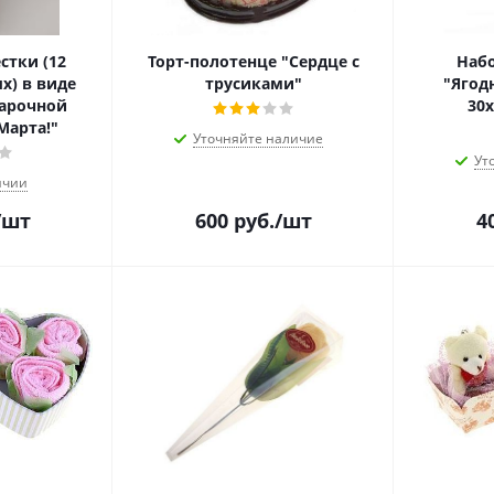
стки (12
Торт-полотенце "Сердце с
Наб
х) в виде
трусиками"
"Ягод
дарочной
30
Марта!"
Уточняйте наличие
Ут
ичии
/шт
600
руб.
/шт
4