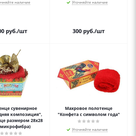
очняйте наличие
Уточняйте наличие
00
руб.
/шт
300
руб.
/шт
енце сувенирное
Махровое полотенце
дняя композиция",
"Конфета с символом года"
це размером 28х28
 микрофибра)
Уточняйте наличие