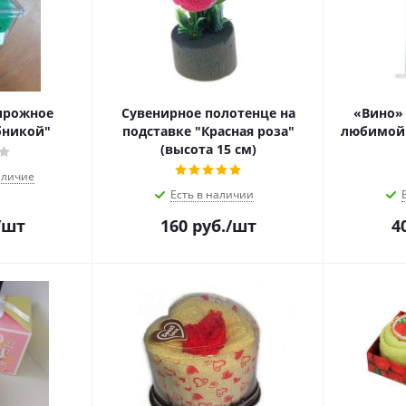
пирожное
Сувенирное полотенце на
«Вино» 
бникой"
подставке "Красная роза"
любимой
(высота 15 см)
аличие
Есть в наличии
/шт
160
руб.
/шт
4