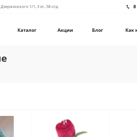
8
зержинского 1/1, 3 эт., 58 отд.
Каталог
Акции
Блог
Как 
ые