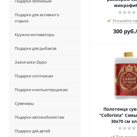
Подарки любимым
микрофиб
Подарки для активного
отдыха
Уточняйте н
300
руб.
Кружки-мотиваторы
Подарки для рыбаков
Зажигалки Zippo
Подарки охотникам
Подарки компьютерщикам
Сувениры
Полотенце су
"Collorista" Са
Подарки автомобилистам
30х70 см х
Подарки для детей
Есть в нал