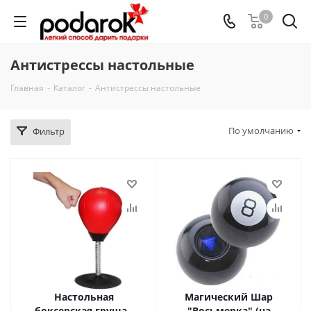
0
Антистрессы настольные
Главная
-
Каталог
-
Антистрессы настольные
По умолчанию
Фильтр
Настольная
Магический Шар
боксерская груша -
"Восьмерка" (на