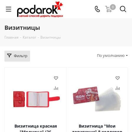
0
Визитницы
Главная
-
Каталог
-
Визитницы
По умолчанию
Фильтр
Визитница красная
Визитница "Мои
"Модница" (26
товарищи" 8 холдеров