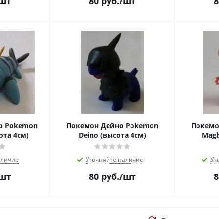
/шт
80
руб.
/шт
8
р Pokemon
Покемон Дейно Pokemon
Покемо
ота 4см)
Deino (высота 4см)
Magb
аличие
Уточняйте наличие
Ут
/шт
80
руб.
/шт
8