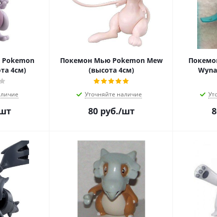
 Pokemon
Покемон Мью Pokemon Mew
Покемо
та 4см)
(высота 4см)
Wyna
аличие
Уточняйте наличие
Ут
/шт
80
руб.
/шт
8