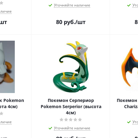
Уточняйте наличие
Ут
аличие
/шт
80
руб.
/шт
8
к Pokemon
Покемон Серпериор
Покемон
та 4см)
Pokemon Serperior (высота
Chariz
4см)
аличие
Ут
Уточняйте наличие