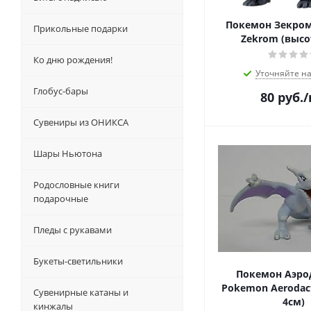
Покемон Зекро
Прикольные подарки
Zekrom (высо
Ко дню рождения!
Уточняйте н
Глобус-бары
80
руб.
Сувениры из ОНИКСА
Шары Ньютона
Родословные книги
подарочные
Пледы с рукавами
Букеты-светильники
Покемон Аэро
Pokemon Aerodact
Сувенирные катаны и
4см)
кинжалы