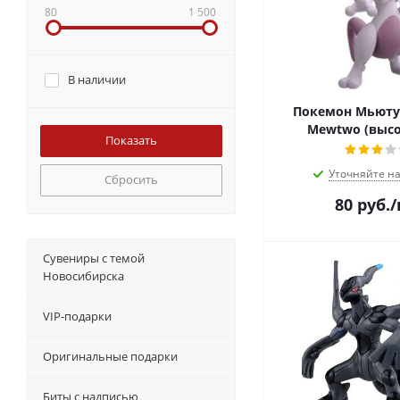
80
1 500
В наличии
Покемон Мьюту
Mewtwo (высо
Уточняйте н
Сбросить
80
руб.
Сувениры с темой
Новосибирска
VIP-подарки
Оригинальные подарки
Биты с надписью