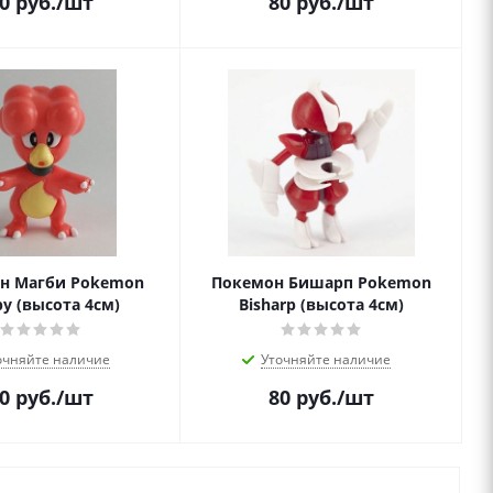
0
руб.
/шт
80
руб.
/шт
н Магби Pokemon
Покемон Бишарп Pokemon
y (высота 4см)
Bisharp (высота 4см)
очняйте наличие
Уточняйте наличие
0
руб.
/шт
80
руб.
/шт