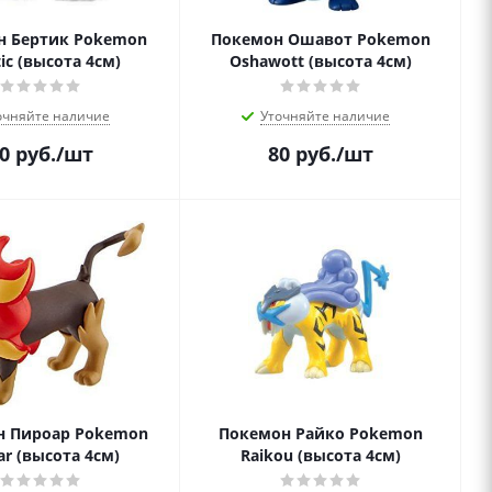
н Бертик Pokemon
Покемон Ошавот Pokemon
tic (высота 4см)
Oshawott (высота 4см)
очняйте наличие
Уточняйте наличие
0
руб.
/шт
80
руб.
/шт
н Пироар Pokemon
Покемон Райко Pokemon
ar (высота 4см)
Raikou (высота 4см)