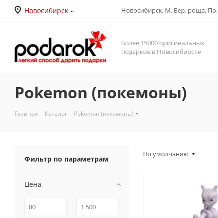
Новосибирск
Новосибирск, М. Бер. роща, Пр. Д
Более 15000 оригинальных
подарков в Новосибирске
Pokemon (покемоны)
Главная
-
Каталог
-
Pokemon (покемоны)
По умолчанию
Фильтр по параметрам
Цена