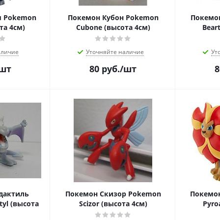
м Pokemon
Покемон Кубон Pokemon
Покемо
та 4см)
Cubone (высота 4см)
Bear
аличие
Уточняйте наличие
Ут
/шт
80
руб.
/шт
8
дактиль
Покемон Скизор Pokemon
Покемо
yl (высота
Scizor (высота 4см)
Pyro