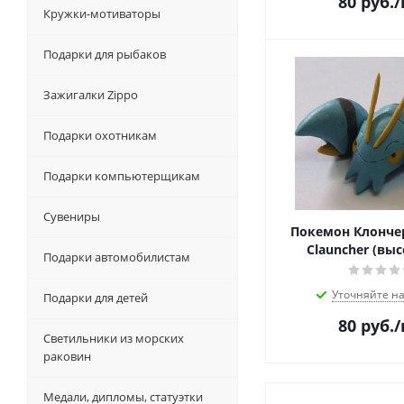
80
руб.
Кружки-мотиваторы
Подарки для рыбаков
Зажигалки Zippo
Подарки охотникам
Подарки компьютерщикам
Сувениры
Покемон Клонче
Clauncher (выс
Подарки автомобилистам
Уточняйте н
Подарки для детей
80
руб.
Светильники из морских
раковин
Медали, дипломы, статуэтки