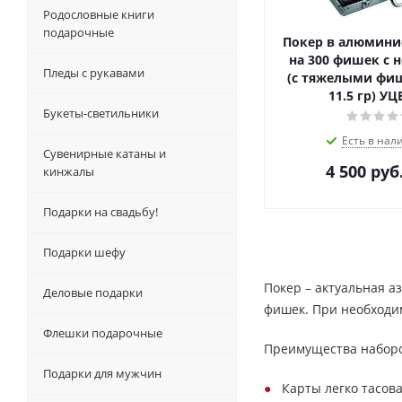
Родословные книги
подарочные
Покер в алюмини
на 300 фишек с
Пледы с рукавами
(с тяжелыми фи
11.5 гр) У
Букеты-светильники
Есть в нал
Сувенирные катаны и
4 500
руб
кинжалы
Подарки на свадьбу!
Подарки шефу
Покер – актуальная аз
Деловые подарки
фишек. При необходи
Флешки подарочные
Преимущества наборо
Подарки для мужчин
Карты легко тасов