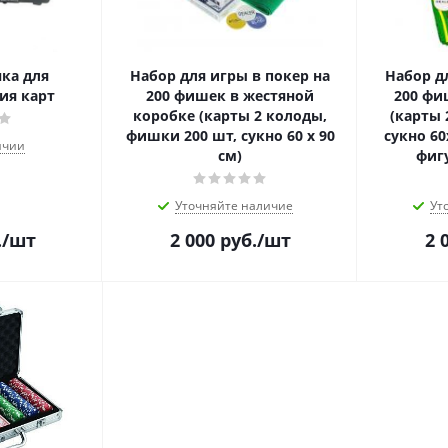
ка для
Набор для игры в покер на
Набор д
ия карт
200 фишек в жестяной
200 фи
коробке (карты 2 колоды,
(карты 
фишки 200 шт, сукно 60 х 90
сукно 60
ичии
см)
фиг
Уточняйте наличие
Ут
.
/шт
2 000
руб.
/шт
2 