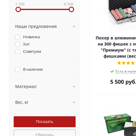
1 100
6 500
Наши предложения
Новинка
Покер в алюмини
на 300 фишек с
Хит
"Премиум" (с 
Советуем
фишками (вес 
В наличии
Есть в нал
5 500
руб
Материал
Вес, кг
Сбросить