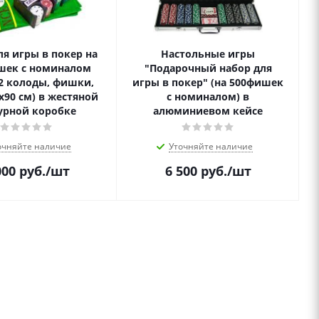
ля игры в покер на
Настольные игры
шек с номиналом
"Подарочный набор для
2 колоды, фишки,
игры в покер" (на 500фишек
х90 см) в жестяной
с номиналом) в
урной коробке
алюминиевом кейсе
очняйте наличие
Уточняйте наличие
000
руб.
/шт
6 500
руб.
/шт