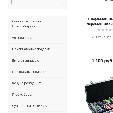
Шафл-машин
Сувениры с темой
перемешиван
Новосибирска
Есть в нал
VIP-подарки
Оригинальные подарки
1 100
руб
Биты с надписью
Прикольные подарки
Ко дню рождения!
Глобус-бары
Сувениры из ОНИКСА