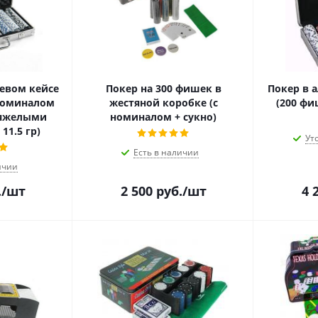
евом кейсе
Покер на 300 фишек в
Покер в 
 номиналом
жестяной коробке (с
(200 фи
тяжелыми
номиналом + сукно)
11.5 гр)
Ут
Есть в наличии
ичии
.
/шт
2 500
руб.
/шт
4 