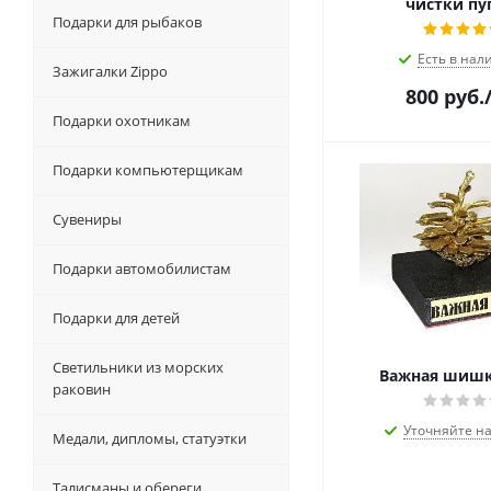
чистки пу
Подарки для рыбаков
Есть в нал
Зажигалки Zippo
800
руб.
Подарки охотникам
Подарки компьютерщикам
Сувениры
Подарки автомобилистам
Подарки для детей
Светильники из морских
Важная шишк
раковин
Уточняйте н
Медали, дипломы, статуэтки
Талисманы и обереги