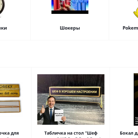
ики
Шокеры
Pokem
очка для
Табличка на стол “Шеф
Бокал д