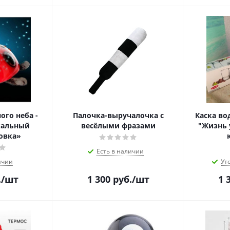
ого неба -
Палочка-выручалочка с
Каска во
кальный
весёлыми фразами
"Жизнь 
овка»
Есть в наличии
ичии
Ут
.
/шт
1 300
руб.
/шт
1 