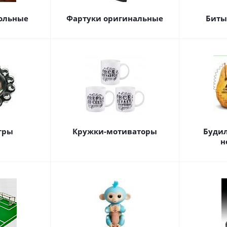
ольные
Фартуки оригинальные
Биты
гры
Кружки-мотиваторы
Будил
н