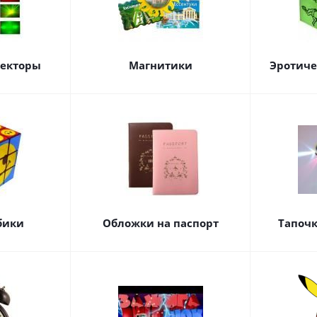
оекторы
Магнитики
Эротиче
бики
Обложки на паспорт
Тапоч