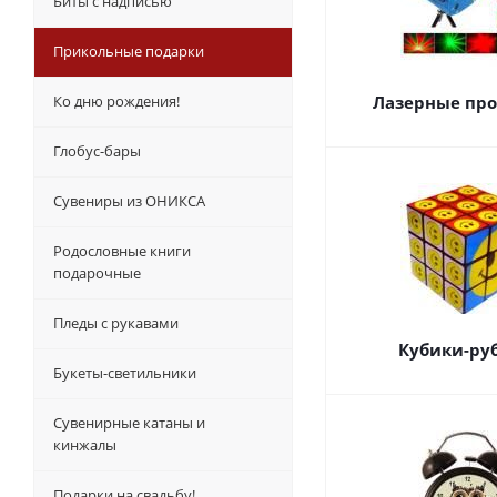
Биты с надписью
Прикольные подарки
Лазерные пр
Ко дню рождения!
Глобус-бары
Сувениры из ОНИКСА
Родословные книги
подарочные
Пледы с рукавами
Кубики-ру
Букеты-светильники
Сувенирные катаны и
кинжалы
Подарки на свадьбу!