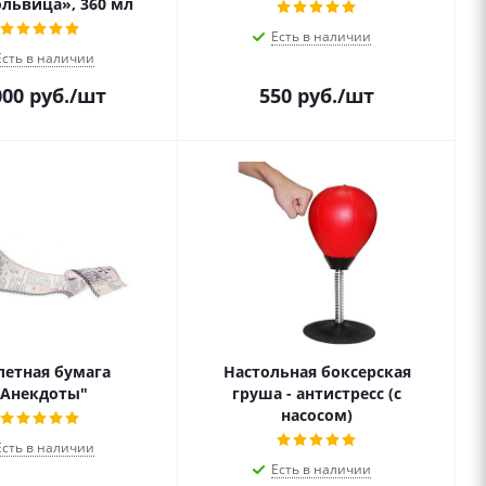
ольвица», 360 мл
Есть в наличии
Есть в наличии
000
руб.
/шт
550
руб.
/шт
летная бумага
Настольная боксерская
"Анекдоты"
груша - антистресс (с
насосом)
Есть в наличии
Есть в наличии