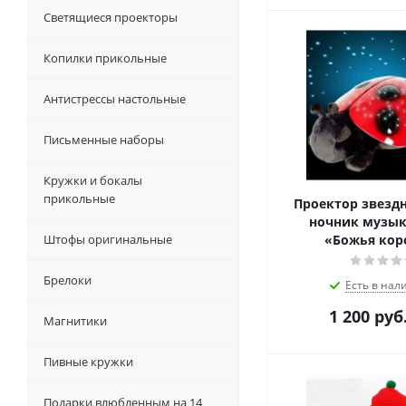
Светящиеся проекторы
Копилки прикольные
Антистрессы настольные
Письменные наборы
Кружки и бокалы
прикольные
Проектор звездн
ночник музы
«Божья кор
Штофы оригинальные
Брелоки
Есть в нал
1 200
руб
Магнитики
Пивные кружки
Подарки влюбленным на 14