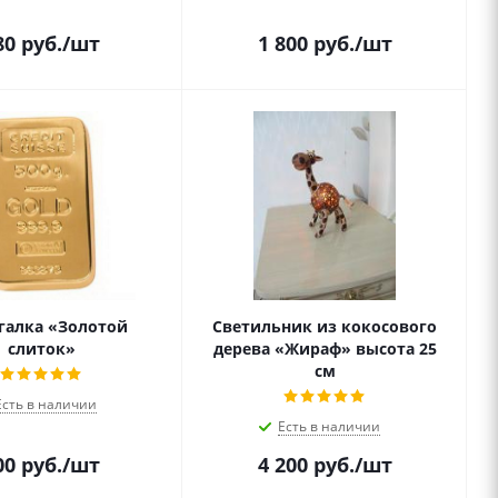
80
руб.
/шт
1 800
руб.
/шт
галка «Золотой
Светильник из кокосового
слиток»
дерева «Жираф» высота 25
см
Есть в наличии
Есть в наличии
00
руб.
/шт
4 200
руб.
/шт