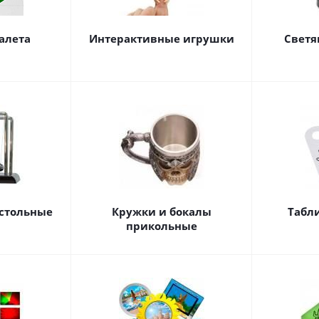
алета
Интерактивные игрушки
Светя
астольные
Кружки и бокалы
Табл
прикольные