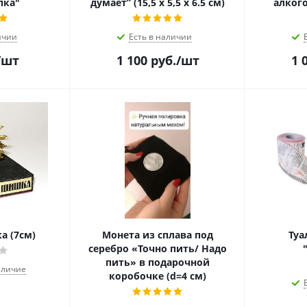
пка"
думает” (15,5 х 5,5 х 6.5 см)
алког
ичии
Есть в наличии
/шт
1 100
руб.
/шт
1 
а (7см)
Монета из сплава под
Туа
серебро «Точно пить/ Надо
пить» в подарочной
аличие
коробочке (d=4 см)