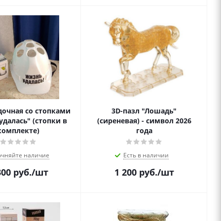
дочная со стопками
3D-пазл "Лошадь"
удалась" (стопки в
(сиреневая) - символ 2026
комплекте)
года
очняйте наличие
Есть в наличии
300
руб.
/шт
1 200
руб.
/шт