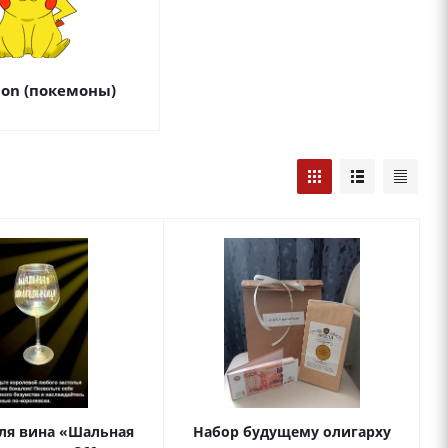
on (покемоны)
ля вина «Шальная
Набор будущему олигарху