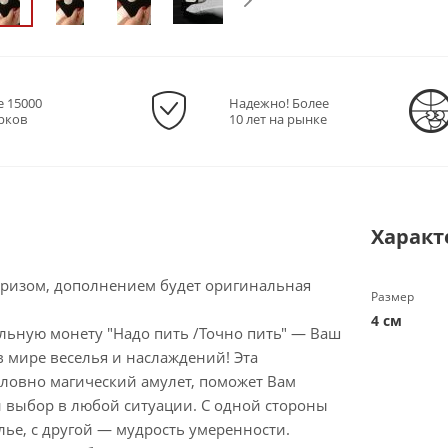
е 15000
Надежно! Более
рков
10 лет на рынке
Характ
ризом, дополнением будет оригинальная
Размер
4 см
льную монету "Надо пить /Точно пить" — Ваш
 мире веселья и наслаждений! Эта
словно магический амулет, поможет Вам
 выбор в любой ситуации. С одной стороны
ье, с другой — мудрость умеренности.