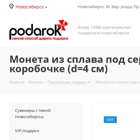
Новосибирск
Новосибирск, М. Бер. роща, Пр. Д
Более 15000 оригинальных
подарков в Новосибирске
Монета из сплава под с
коробочке (d=4 см)
Главная
-
Каталог
-
Прикольные подарки
-
Монета из сплава под с
Сувениры с темой
Новосибирска
ХИТ
VIP-подарки