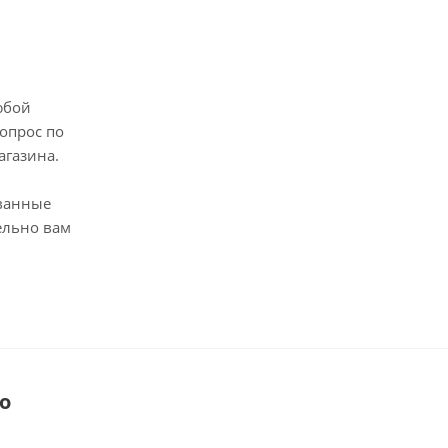
юбой
опрос по
агазина.
ванные
ельно вам
о