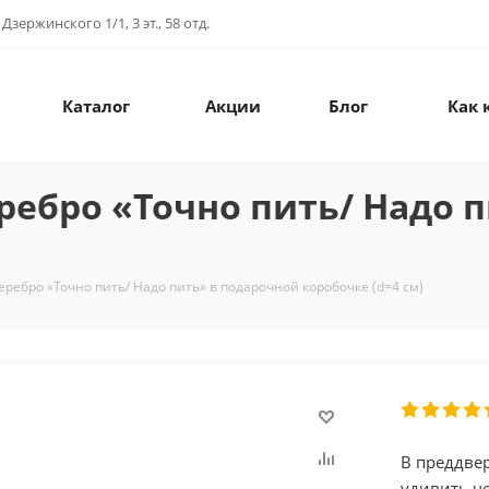
зержинского 1/1, 3 эт., 58 отд.
Каталог
Акции
Блог
Как 
еребро «Точно пить/ Надо 
еребро «Точно пить/ Надо пить» в подарочной коробочке (d=4 см)
В преддве
удивить ч