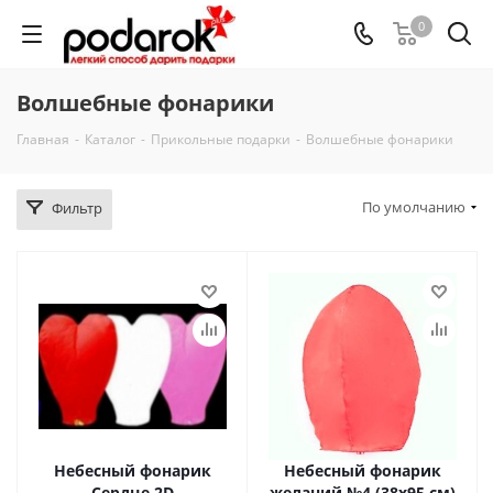
0
Волшебные фонарики
Главная
-
Каталог
-
Прикольные подарки
-
Волшебные фонарики
По умолчанию
Фильтр
Небесный фонарик
Небесный фонарик
Сердце 2D
желаний №4 (38х95 см)