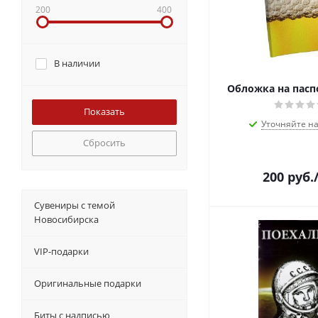
200
400
В наличии
Обложка на пасп
Уточняйте н
Сбросить
200
руб.
Сувениры с темой
Новосибирска
VIP-подарки
Оригинальные подарки
Биты с надписью