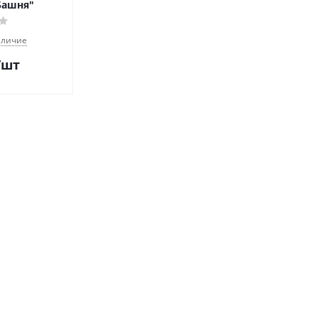
Башня"
аличие
/шт