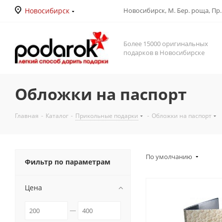
Новосибирск
Новосибирск, М. Бер. роща, Пр. Д
Более 15000 оригинальных
подарков в Новосибирске
Обложки на паспорт
Главная
-
Каталог
-
Прикольные подарки
-
Обложки на паспорт
По умолчанию
Фильтр по параметрам
Цена