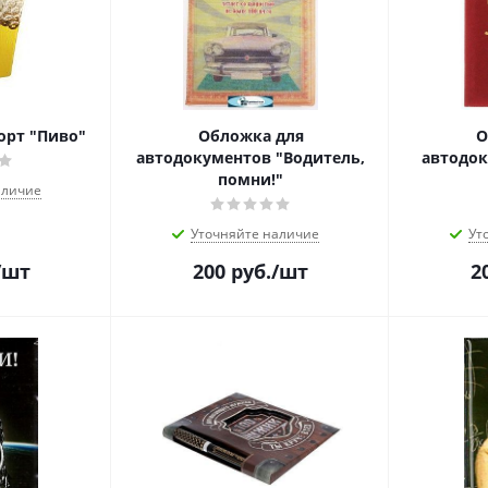
орт "Пиво"
Обложка для
О
автодокументов "Водитель,
автодок
помни!"
аличие
Уточняйте наличие
Ут
/шт
200
руб.
/шт
2