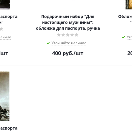
паспорта
Подарочный набор "Для
Облож
н"
настоящего мужчины":
обложка для паспорта, ручка
аличие
Ут
Уточняйте наличие
/шт
400
руб.
/шт
2
паспорта