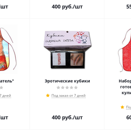
/шт
400
руб.
/шт
5
атель"
Эротические кубики
Набо
гото
кул
 7 дней
Под заказ от 7 дней
По
/шт
400
руб.
/шт
6