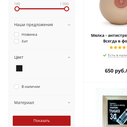
180
1 000
Наши предложения
Новинка
Мялка - антистре
Всегда в ф
Хит
Есть в нал
Цвет
650
руб.
В наличии
Материал