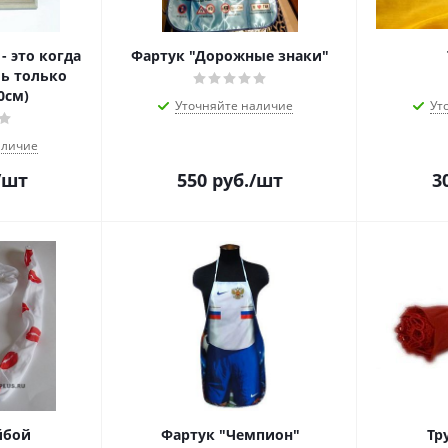
- это когда
Фартук "Дорожные знаки"
ь только
0см)
Уточняйте наличие
Ут
аличие
/шт
550
руб.
/шт
3
йбой
Фартук "Чемпион"
Тр