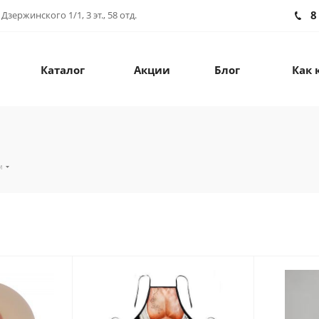
8
зержинского 1/1, 3 эт., 58 отд.
Каталог
Акции
Блог
Как 
м
м