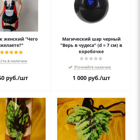
к женский “Чего
Магический шар черный
желаете?"
"Верь в чудеса" (d = 7 см) в
коробочке
Есть в наличии
Уточняйте наличие
50
руб.
/шт
1 000
руб.
/шт