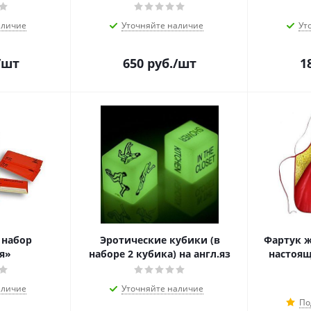
аличие
Уточняйте наличие
Ут
/шт
650
руб.
/шт
1
 набор
Эротические кубики (в
Фартук ж
я»
наборе 2 кубика) на англ.яз
настоящ
аличие
Уточняйте наличие
По