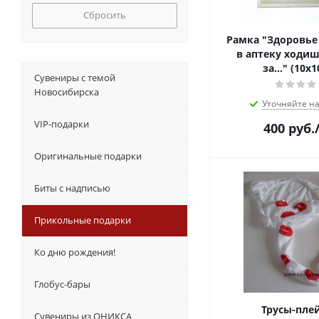
Сбросить
Рамка "Здоровье 
в аптеку ходиш
за…" (10х1
Сувениры с темой
Новосибирска
Уточняйте н
VIP-подарки
400
руб.
Оригинальные подарки
Биты с надписью
Прикольные подарки
Ко дню рождения!
Глобус-бары
Трусы-пле
Сувениры из ОНИКСА