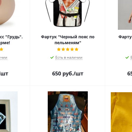
сс "Грудь".
Фартук "Черный пояс по
Фарту
орме!
пельменям"
ичии
Есть в наличии
/шт
650
руб.
/шт
6