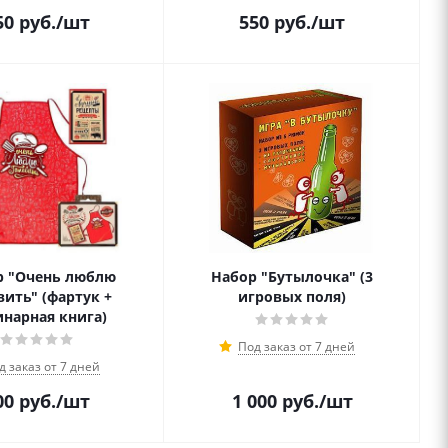
50
руб.
/шт
550
руб.
/шт
р "Очень люблю
Набор "Бутылочка" (3
вить" (фартук +
игровых поля)
инарная книга)
Под заказ от 7 дней
д заказ от 7 дней
00
руб.
/шт
1 000
руб.
/шт