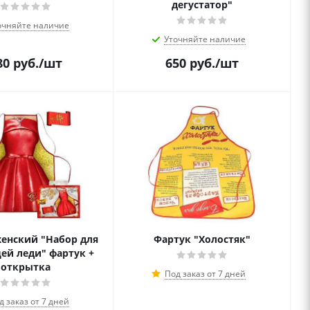
дегустатор"
очняйте наличие
Уточняйте наличие
80
руб.
/шт
650
руб.
/шт
енский "Набор для
Фартук "Холостяк"
ей леди" фартук +
открытка
Под заказ от 7 дней
д заказ от 7 дней