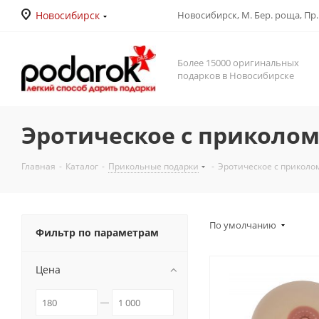
Новосибирск
Новосибирск, М. Бер. роща, Пр. Д
Более 15000 оригинальных
подарков в Новосибирске
Эротическое с приколо
Главная
-
Каталог
-
Прикольные подарки
-
Эротическое с приколо
По умолчанию
Фильтр по параметрам
Цена