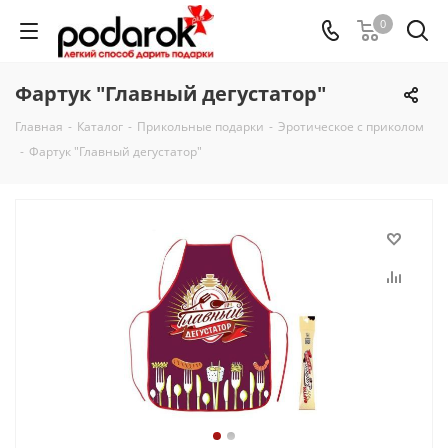
0
Фартук "Главный дегустатор"
Главная
-
Каталог
-
Прикольные подарки
-
Эротическое с приколом
-
Фартук "Главный дегустатор"