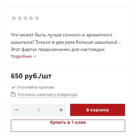
Что может быть лучше сочного и ароматного
шашлыка? Только в два раза больше шашлыка!
Этот фартук предназначен для настоящих
мастеров этого замечательного блюда. Поможет
Подробнее
не запачкаться в процессе разведения костра и
жарки мяса, и получить от процесса в два раза
650
руб.
/шт
больше удовольствия!
Уточняйте наличие
Уточнить наличие у оператора
В корзину
Купить в 1 клик