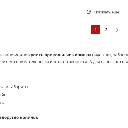
Показать еще
1
2
агазине можно
купить прикольные копилки
виде книг, забавн
учит его внимательности и ответственности. А для взрослого ст
та и габариты.
айн.
ть.
зводство копилок