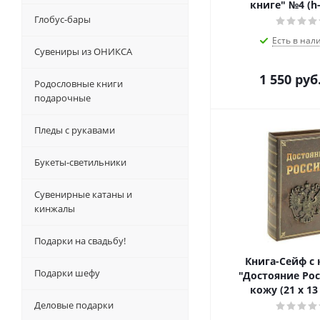
книге" №4 (h-
Глобус-бары
Есть в нал
Сувениры из ОНИКСА
1 550
руб
Родословные книги
подарочные
Пледы с рукавами
Букеты-светильники
Сувенирные катаны и
кинжалы
Подарки на свадьбу!
Книга-Сейф с
Подарки шефу
"Достояние Рос
кожу (21 х 13 
Деловые подарки