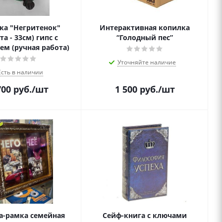
ка "Негритенок"
Интерактивная копилка
та - 33см) гипс с
“Голодный пес”
м (ручная работа)
Уточняйте наличие
Есть в наличии
700
руб.
/шт
1 500
руб.
/шт
а-рамка семейная
Сейф-книга с ключами