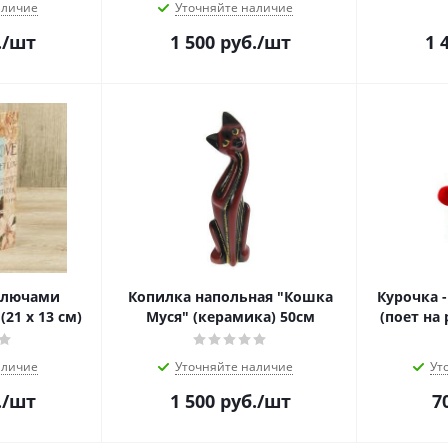
аличие
Уточняйте наличие
.
/шт
1 500
руб.
/шт
1 
 ключами
Копилка напольная "Кошка
Курочка 
(21 х 13 см)
Муся" (керамика) 50см
(поет на 
аличие
Уточняйте наличие
Ут
.
/шт
1 500
руб.
/шт
7