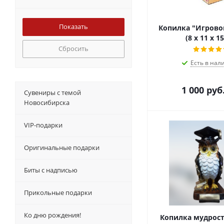
Копилка "Игрово
(8 х 11 х 1
Сбросить
Есть в нал
1 000
руб
Сувениры с темой
Новосибирска
VIP-подарки
Оригинальные подарки
Биты с надписью
Прикольные подарки
Ко дню рождения!
Копилка мудрост