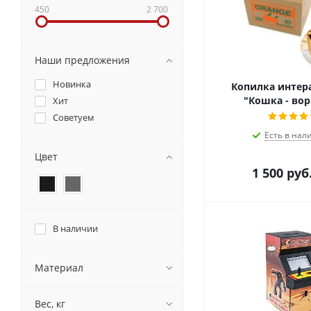
450
2 700
Наши предложения
Новинка
Копилка интер
"Кошка - во
Хит
Советуем
Есть в нал
Цвет
1 500
руб
В наличии
Материал
Вес, кг