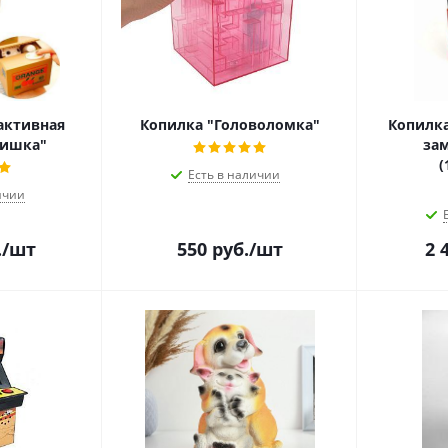
активная
Копилка "Головоломка"
Копилка
ришка"
зам
(
Есть в наличии
ичии
.
/шт
550
руб.
/шт
2 