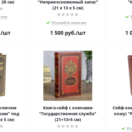
 28 см)
"Неприкосновенный запас"
"
(21 х 13 х 5 см)
ичии
Уточняйте наличие
.
/шт
1 500
руб.
/шт
1 
 ключом
Книга-сейф с ключами
Сейф-кни
сии" под
"Государственная служба"
кожу) "Р
х 5 см)
(21×13×5 см)
Ут