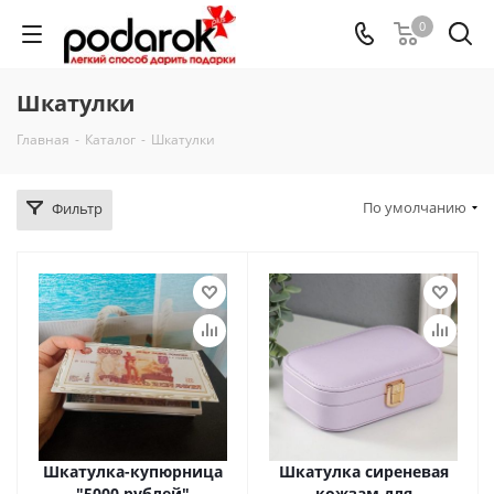
0
Шкатулки
Главная
-
Каталог
-
Шкатулки
По умолчанию
Фильтр
Шкатулка-купюрница
Шкатулка сиреневая
"5000 рублей"
кожзам для