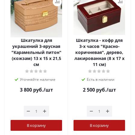
Шкатулка для
Шкатулка - кофр для
украшений 3-ярусная
3-х часов "Красно-
"Карамельный питон"
коричневая", дерево,
(кожзам) 13 х 15 х 21,5
лакированная (8 х 17 х
см
11 см)
Уточняйте наличие
Есть в наличии
3 800
руб.
/шт
2 500
руб.
/шт
В корзину
В корзину