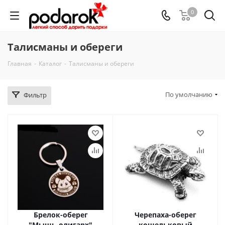
0
Талисманы и обереги
Главная
-
Каталог
-
Талисманы и обереги
По умолчанию
Фильтр
Брелок-оберег
Черепаха-оберег
"Мышь-олигарх"
кошельковый