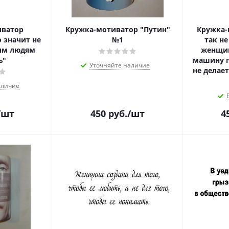
иватор
Кружка-мотиватор "Путин"
Кружка-
о значит не
№1
так не
им людям
женщин
ь"
машину п
Уточняйте наличие
не делае
аличие
/шт
450
руб.
/шт
4