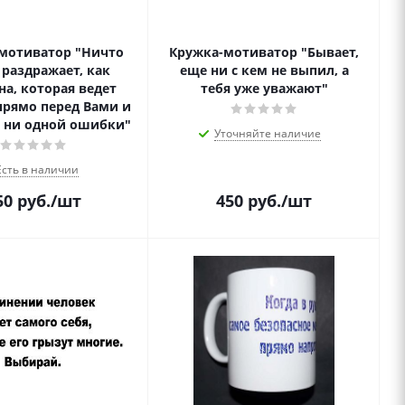
мотиватор "Ничто
Кружка-мотиватор "Бывает,
 раздражает, как
еще ни с кем не выпил, а
а, которая ведет
тебя уже уважают"
рямо перед Вами и
т ни одной ошибки"
Уточняйте наличие
Есть в наличии
50
руб.
/шт
450
руб.
/шт