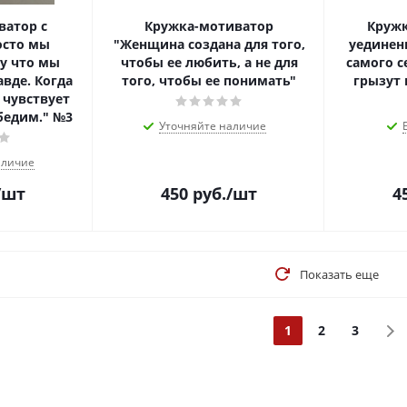
ватор с
Кружка-мотиватор
Кружк
осто мы
"Женщина создана для того,
уединен
у что мы
чтобы ее любить, а не для
самого с
авде. Когда
того, чтобы ее понимать"
грызут 
 чувствует
бедим." №3
Уточняйте наличие
аличие
/шт
450
руб.
/шт
4
Показать еще
1
2
3