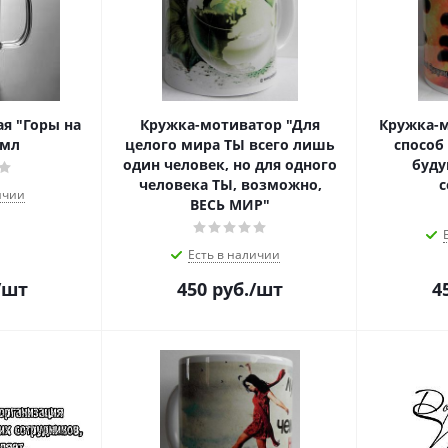
я "Горы на
Кружка-мотиватор "Для
Кружка-
 мл
целого мира ТЫ всего лишь
способ
один человек, но для одного
буду
человека ТЫ, возможно,
с
ичии
ВЕСЬ МИР"
Есть в наличии
/шт
450
руб.
/шт
4