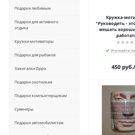
Подарки любимым
Кружка-мот
Подарки для активного
"Руководить - эт
отдыха
мешать хорош
работат
Кружки-мотиваторы
Уточняйте н
Подарки для рыбаков
450
руб.
Зажигалки Zippo
Подарки охотникам
Подарки компьютерщикам
Сувениры
Подарки автомобилистам