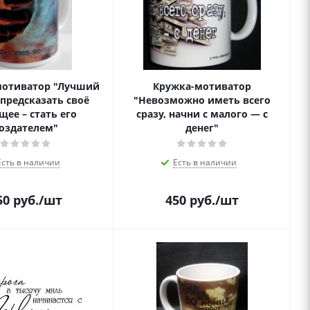
мотиватор "Лучший
Кружка-мотиватор
 предсказать своё
"Невозможно иметь всего
щее – стать его
сразу, начни с малого — с
оздателем"
денег"
Есть в наличии
Есть в наличии
50
руб.
/шт
450
руб.
/шт