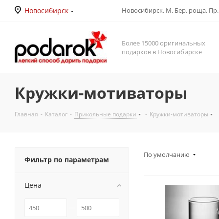
Новосибирск
Новосибирск, М. Бер. роща, Пр. Д
Более 15000 оригинальных
подарков в Новосибирске
Кружки-мотиваторы
Главная
-
Каталог
-
Прикольные подарки
-
Кружки-мотиваторы
По умолчанию
Фильтр по параметрам
Цена