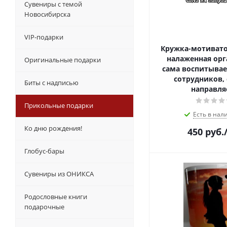
Сувениры с темой
Новосибирска
VIP-подарки
Кружка-мотиват
налаженная ор
Оригинальные подарки
сама воспитыва
сотрудников, 
Биты с надписью
направля
Прикольные подарки
Есть в нал
Ко дню рождения!
450
руб.
Глобус-бары
Сувениры из ОНИКСА
Родословные книги
подарочные