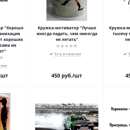
ор "Хорошо
Кружка-мотиватор "Лучше
Кружка-м
ганизация
иногда падать, чем никогда
тысячу 
ет хороших
не летать"
пе
сама их
ет"
Есть в наличии
ичии
/шт
450
руб.
/шт
4