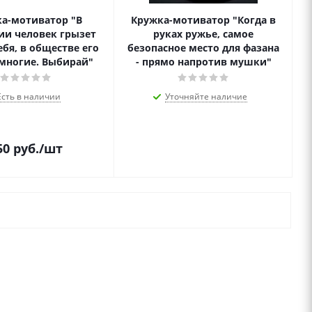
а-мотиватор "В
Кружка-мотиватор "Когда в
ии человек грызет
руках ружье, самое
ебя, в обществе его
безопасное место для фазана
многие. Выбирай"
- прямо напротив мушки"
Есть в наличии
Уточняйте наличие
50
руб.
/шт