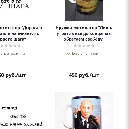
отиватор "Дорога в
Кружка-мотиватор "Лишь
миль начинается с
утратив всё до конца, мы
рвого шага"
обретаем свободу"
Есть в наличии
Есть в наличии
50
руб.
/шт
450
руб.
/шт