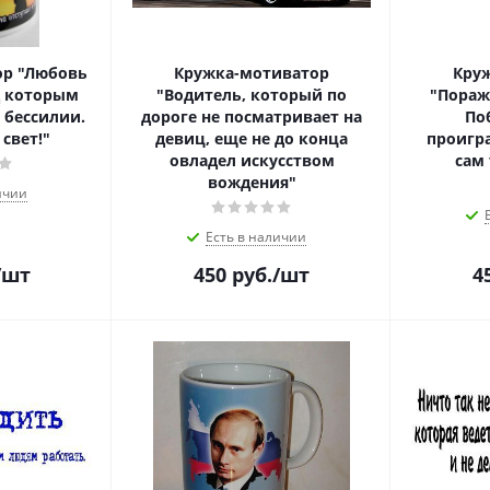
ор "Любовь
Кружка-мотиватор
Кру
ед которым
"Водитель, который по
"Пораж
 бессилии.
дороге не посматривает на
По
свет!"
девиц, еще не до конца
проигра
овладел искусством
сам
вождения"
ичии
Есть в наличии
/шт
450
руб.
/шт
4