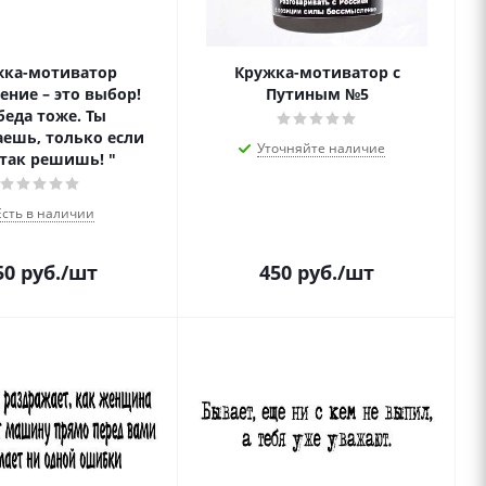
жка-мотиватор
Кружка-мотиватор с
ение – это выбор!
Путиным №5
беда тоже. Ты
ешь, только если
Уточняйте наличие
 так решишь! "
Есть в наличии
50
руб.
/шт
450
руб.
/шт