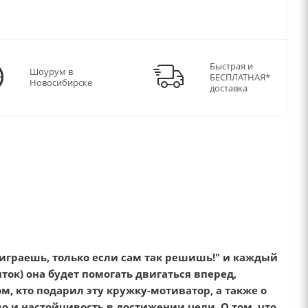
Быстрая и
Шоурум в
БЕСПЛАТНАЯ*
Новосибирске
доставка
играешь, только если сам так решишь!"
и каждый
ток) она будет помогать двигаться вперед,
м, кто подарил эту кружку-мотиватор, а также о
во и настойчивость в достижении цели.
О том, что