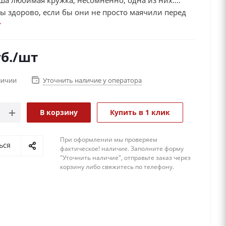
аша любимая кружка, несомненно, одна из них.
ы здорово, если бы они не просто маячили перед
а вдохновляли на достижения новых вершин,
веренность в своих возможностях, напоминали о
светлом или просто поднимали настроение!
б.
/шт
личии
Уточнить наличие у оператора
В корзину
Купить в 1 клик
При оформлении мы проверяем
ься
фактическое! наличие. 3аполните форму
"Уточнить наличие", отправьте заказ через
корзину либо свяжитесь по телефону.