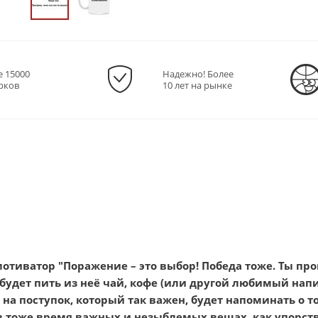
е 15000
Надежно! Более
рков
10 лет на рынке
отиватор "Поражение – это выбор! Победа тоже. Ты про
 будет пить из неё чай, кофе (или другой любимый напи
а поступок, который так важен, будет напоминать о то
 в тоже время важных и незыблемых вещах, как упорст