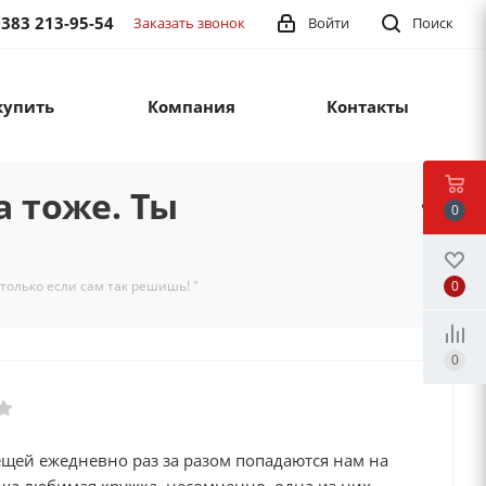
 383 213-95-54
Заказать звонок
Войти
Поиск
купить
Компания
Контакты
 тоже. Ты
0
0
только если сам так решишь! "
0
ещей ежедневно раз за разом попадаются нам на