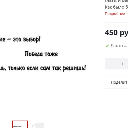
глаза; и В
Как было б
глазами, 
Подробнее
вселяли у
чистом и 
450
ру
Есть в на
Поделит