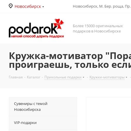
Новосибирск
Новосибирск, М. Бер. роща, Пр. Д
Более 15000 оригинальных
подарков в Новосибирске
Кружка-мотиватор "Пора
проиграешь, только есл
Главная
-
Каталог
-
Прикольные подарки
-
Кружки-мотиваторы
-
Сувениры с темой
Новосибирска
VIP-подарки