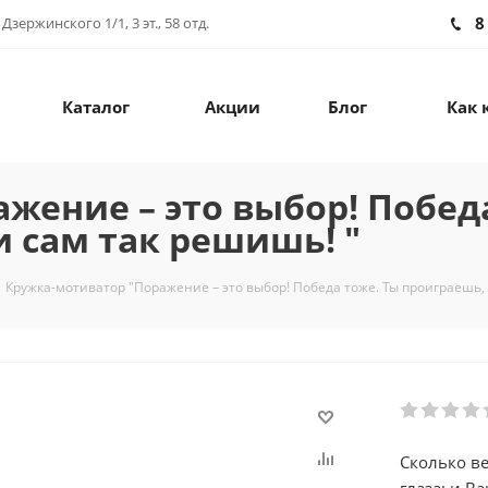
8
зержинского 1/1, 3 эт., 58 отд.
Каталог
Акции
Блог
Как 
жение – это выбор! Победа
и сам так решишь! "
Кружка-мотиватор "Поражение – это выбор! Победа тоже. Ты проиграешь, 
Сколько в