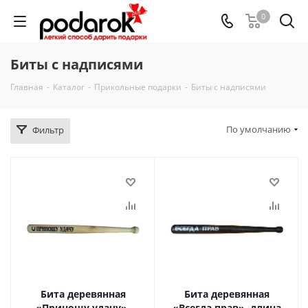
0
Биты с надписями
Главная
-
Каталог
-
Прикольные подарки
-
Биты с надписями
По умолчанию
Фильтр
Бита деревянная
Бита деревянная
«Приношу удачу»,
«Всегда прав», длина