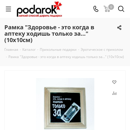
0
Рамка "Здоровье - это когда в
аптеку ходишь только за…"
(10х10см)
Главная
-
Каталог
-
Прикольные подарки
-
Эротическое с приколом
-
Рамка "Здоровье - это когда в аптеку ходишь только за…" (10х10см)