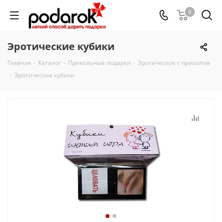
0
Эротические кубики
Главная
-
Каталог
-
Прикольные подарки
-
Эротическое с приколом
-
Эротические кубики