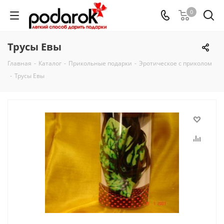
0
Трусы Евы
Главная
-
Каталог
-
Прикольные подарки
-
Эротическое с приколом
-
Трусы Евы