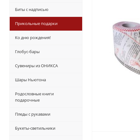
Биты с надписью
Прикольные подарки
Ко дню рождения!
Глобус-бары
Сувениры из ОНИКСА
Шары Ньютона
Родословные книги
подарочные
Пледы с рукавами
Букеты-светильники