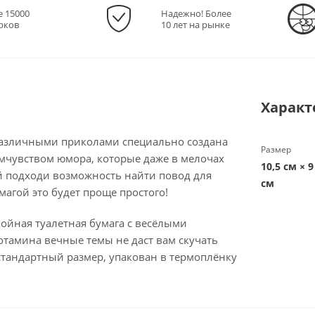
е 15000
Надежно! Более
рков
10 лет на рынке
Характ
 различными приколами специально создана
Размер
мчувством юмора, которые даже в мелочах
10,5 см × 9
 подходи возможность найти повод для
см
умагой это будет проще простого!
ойная туалетная бумага с весёлыми
отамина вечные темы не даст вам скучать
стандартный размер, упакован в термоплёнку