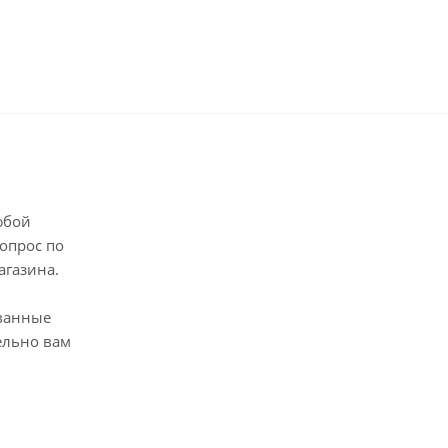
юбой
опрос по
агазина.
ванные
ельно вам