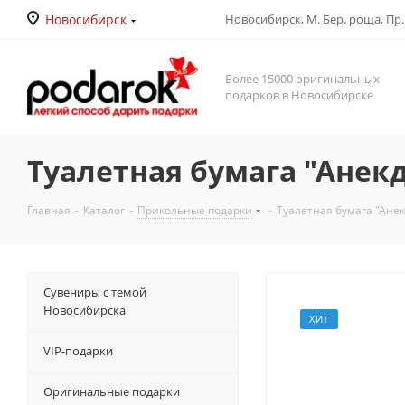
Новосибирск
Новосибирск, М. Бер. роща, Пр. Д
Более 15000 оригинальных
подарков в Новосибирске
Туалетная бумага "Анек
Главная
-
Каталог
-
Прикольные подарки
-
Туалетная бумага "Ане
Сувениры с темой
Новосибирска
ХИТ
VIP-подарки
Оригинальные подарки