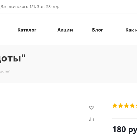
зержинского 1/1, 3 эт., 58 отд.
Каталог
Акции
Блог
Как 
доты"
кдоты"
180
ру