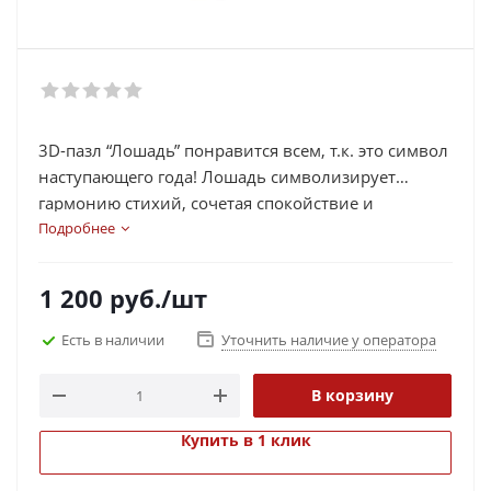
3D-пазл “Лошадь” понравится всем, т.к. это символ
наступающего года! Лошадь символизирует
гармонию стихий, сочетая спокойствие и
хладнокровие с одной стороны, и необъятную
Подробнее
энергию, волю и непокорность с другой. Помимо
этого, согласно китайскому гороскопу Лошадь
1 200
руб.
/шт
является символом мудрости и чистого разума.
Как головоломка эта лошадка весьма не проста!
Есть в наличии
Уточнить наличие у оператора
В корзину
Купить в 1 клик