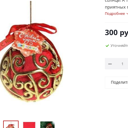
солнце! А
приятных 
что выбрат
Подробнее
подарков. 
подарить п
300
ру
качестве 
полотенце 
Уточняйт
Поделит