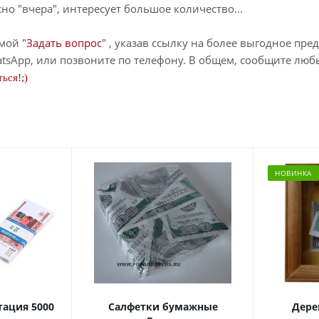
о "вчера", интересует большое количество...
мой "
Задать вопрос
" , указав ссылку на более выгодное пре
tsApp, или позвоните по телефону. В общем, сообщите лю
ься!;)
НОВИНКА
тация 5000
Салфетки бумажные
Дере