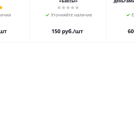
«Баксы»
деньгами 
личии
Уточняйте наличие
Е
/шт
150
руб.
/шт
60