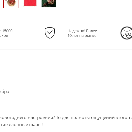
е 15000
Надежно! Более
рков
10 лет на рынке
ибра
новогоднего настроения? То для полноты ощущений этого т
дние елочные шары!