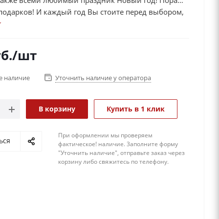
 также всеми любимый праздник Новый год! Пора
подарков! И каждый год Вы стоите перед выбором,
ь и подарить из такого огромного ассортимента
В этот праздник хочется всем уделить внимание и
усть небольшие, но подарки в знак уважения. В
б.
/шт
подарка Вы можете подарить оригинальное
в виде елочного шара!!!
е наличие
Уточнить наличие у оператора
В корзину
Купить в 1 клик
При оформлении мы проверяем
ься
фактическое! наличие. 3аполните форму
"Уточнить наличие", отправьте заказ через
корзину либо свяжитесь по телефону.