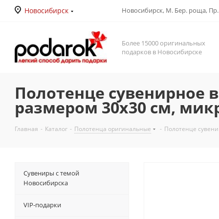
Новосибирск
Новосибирск, М. Бер. роща, Пр. Д
Более 15000 оригинальных
подарков в Новосибирске
Полотенце сувенирное в
размером 30х30 см, мик
Главная
-
Каталог
-
Полотенца оригинальные
-
Полотенце сувенир
Сувениры с темой
Новосибирска
VIP-подарки