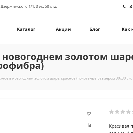
8
зержинского 1/1, 3 эт., 58 отд.
Каталог
Акции
Блог
Как 
 новогоднем золотом шаре
рофибра)
ное в новогоднем золотом шаре, красное (полотенце размером 30х30 см,
Красивая п