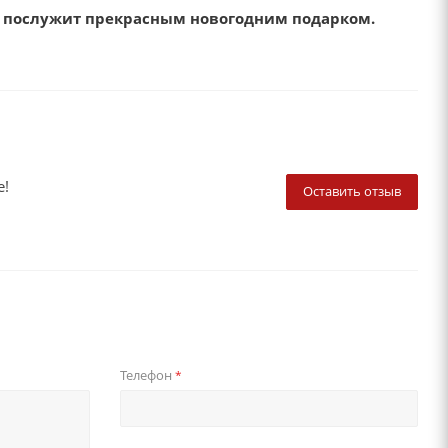
же послужит прекрасным новогодним подарком.
е!
Оставить отзыв
Телефон
*