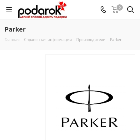
0
Parker
Главная
-
Справочная информация
-
Производители
-
Parker