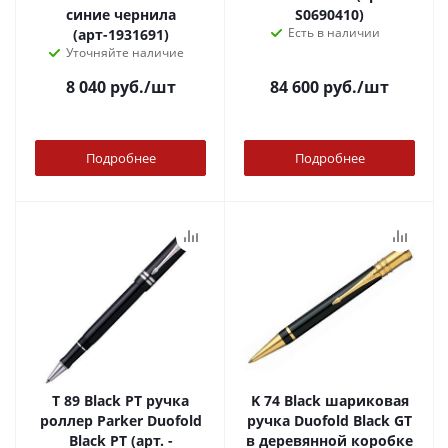
синие чернила
S0690410)
Есть в наличии
(арт-1931691)
Уточняйте наличие
8 040
руб.
/шт
84 600
руб.
/шт
Подробнее
Подробнее
T 89 Black PT ручка
K 74 Black шариковая
роллер Parker Duofold
ручка Duofold Black GT
Black PT (арт. -
в деревянной коробке