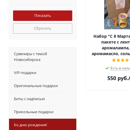
Сбросить
Набор "С 8 Марта
пакете с лен
аромалампа, 
аромамасло, соль
Сувениры с темой
Новосибирска
Есть в нал
VIP-подарки
550
руб.
Оригинальные подарки
Биты с надписью
Прикольные подарки
Ко дню рождения!