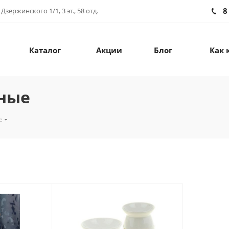
8
зержинского 1/1, 3 эт., 58 отд.
Каталог
Акции
Блог
Как 
ные
е