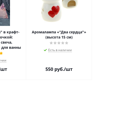
" в крафт-
Аромалампа «"Два сердца"»
точкой:
(высота 15 см)
свеча,
 для ванны
Есть в наличии
ичии
/шт
550
руб.
/шт