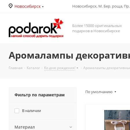
Новосибирск
Новосибирск, М. Бер. роща, Пр. Д
Более 15000 оригинальных
подарков в Новосибирске
Аромалампы декоратив
Главная
-
Каталог
-
Ко дню рождения!
-
Аромалампы декоративны
По умолчанию
Фильтр по параметрам
В наличии
Материал