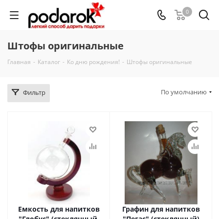
0
Штофы оригинальные
Главная
-
Каталог
-
Ко дню рождения!
-
Штофы оригинальные
По умолчанию
Фильтр
Емкость для напитков
Графин для напитков
"Глобус" (стеклянный,
"Пегас" (стеклянный)