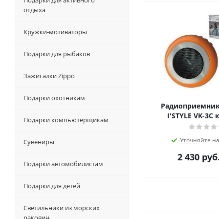
Подарки для активного
отдыха
Кружки-мотиваторы
Подарки для рыбаков
Зажигалки Zippo
Подарки охотникам
Радиоприемник
I'STYLE VK-3C
Подарки компьютерщикам
Уточняйте н
Сувениры
2 430
руб
Подарки автомобилистам
Подарки для детей
Светильники из морских
раковин