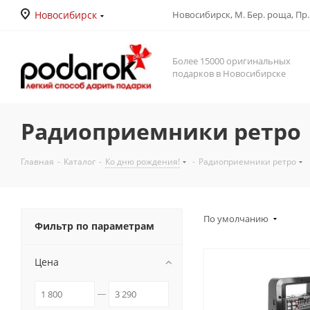
Новосибирск
Новосибирск, М. Бер. роща, Пр. Д
Более 15000 оригинальных
подарков в Новосибирске
Радиоприемники ретро
Главная
-
Каталог
-
Ко дню рождения!
-
Радиоприемники ретро
По умолчанию
Фильтр по параметрам
Цена