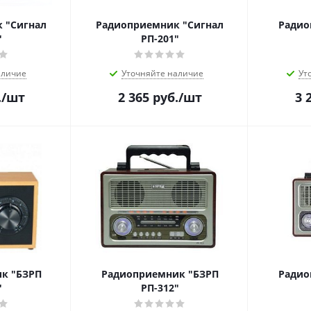
 "Сигнал
Радиоприемник "Сигнал
Радио
"
РП-201"
аличие
Уточняйте наличие
Ут
.
/шт
2 365
руб.
/шт
3 
к "БЗРП
Радиоприемник "БЗРП
Радио
"
РП-312"