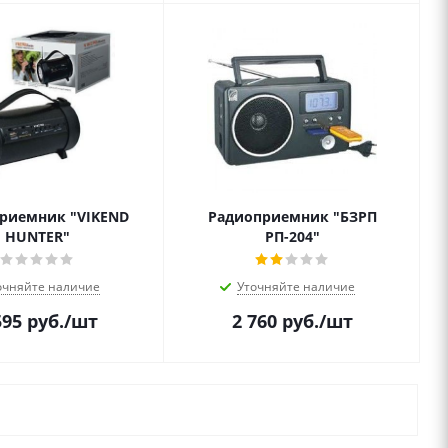
риемник "VIKEND
Радиоприемник "БЗРП
HUNTER"
РП-204"
очняйте наличие
Уточняйте наличие
595
руб.
/шт
2 760
руб.
/шт