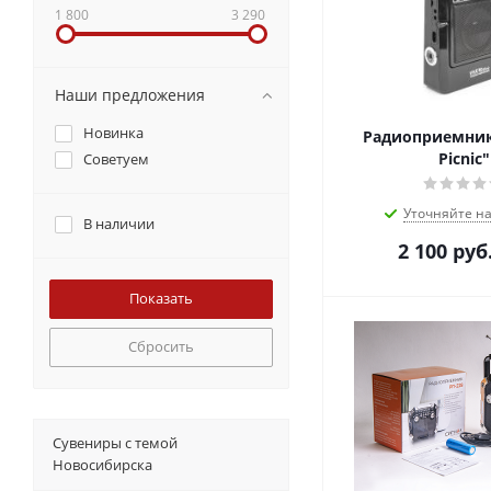
1 800
3 290
Наши предложения
Новинка
Радиоприемник
Picnic"
Советуем
Уточняйте н
В наличии
2 100
руб
Сбросить
Сувениры с темой
Новосибирска