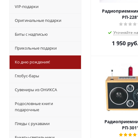
VIP-подарки
Радиоприемник
РП-228
Оригинальные подарки
Уточняйте н
Биты с надписью
1 950
руб
Прикольные подарки
Ко дню рождения!
Глобус-бары
Сувениры из ОНИКСА
Родословные книги
подарочные
Радиоприемни
Пледы с рукавами
РП-301
Букеты-светильники