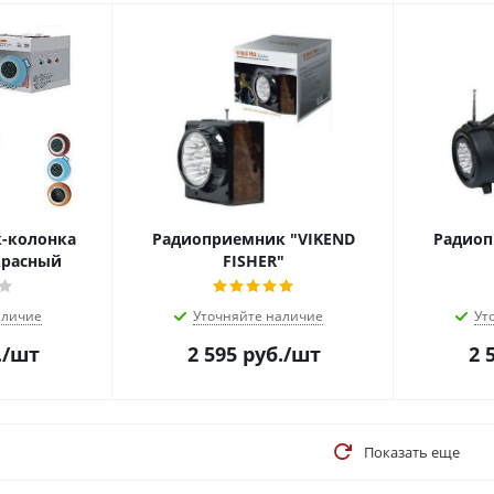
-колонка
Радиоприемник "VIKEND
Радиоп
 красный
FISHER"
аличие
Уточняйте наличие
Ут
.
/шт
2 595
руб.
/шт
2 
Показать еще