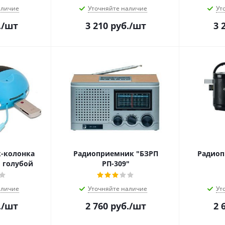
аличие
Уточняйте наличие
Ут
.
/шт
3 210
руб.
/шт
3 
-колонка
Радиоприемник "БЗРП
Радиоп
" голубой
РП-309"
аличие
Уточняйте наличие
Ут
.
/шт
2 760
руб.
/шт
2 