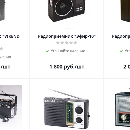
 "VIKEND
Радиоприемник "Эфир-10"
Радиопр
Уточняйте наличие
Ут
аличие
.
/шт
1 800
руб.
/шт
2 