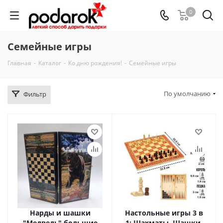
0
Семейные игры
Главная
-
Каталог
-
Ко дню рождения!
-
Семейные игры
По умолчанию
Фильтр
Нарды и шашки
Настольные игры 3 в
"Медведь" большие
1: Шахматы, Шашки,