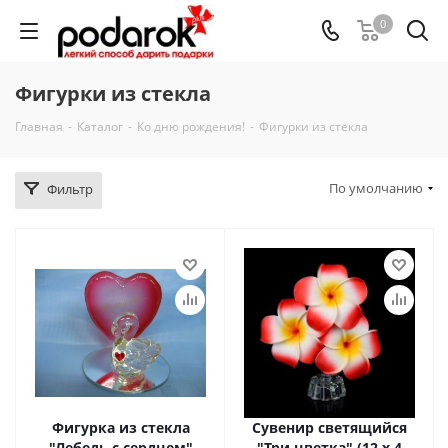
0
Фигурки из стекла
Главная
-
Каталог
-
Ко дню рождения!
-
Фигурки из стекла
По умолчанию
Фильтр
Фигурка из стекла
Сувенир светящийся
"Лебедь с сердцем"
"Три цветка" (12 х 4