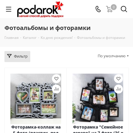
0
Фотоальбомы и фоторамки
Главная
-
Каталог
-
Ко дню рождения!
-
Фотоальбомы и фоторамки
По умолчанию
Фильтр
Фоторамка-коллаж на
Фоторамка "Семейное
5 фото (пластик, под
дерево" на 7 фото (36 х