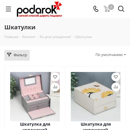
0
Шкатулки
Главная
-
Каталог
-
Ко дню рождения!
-
Шкатулки
По умолчанию
Фильтр
Шкатулка для
Шкатулка для
украшений
украшений