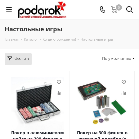
0
Настольные игры
Главная
-
Каталог
-
Ко дню рождения!
-
Настольные игры
По умолчанию
Фильтр
Покер в алюминиевом
Покер на 300 фишек в
кейсе на 300 фишек с
жестяной коробке (с