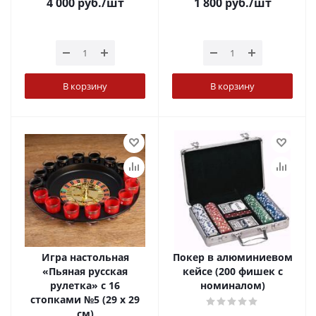
4 000
руб.
/шт
1 800
руб.
/шт
В корзину
В корзину
Игра настольная
Покер в алюминиевом
«Пьяная русская
кейсе (200 фишек с
рулетка» с 16
номиналом)
стопками №5 (29 х 29
см)