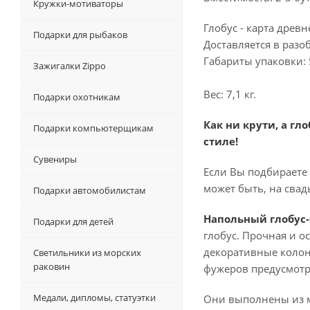
Кружки-мотиваторы
Глобус - карта древн
Подарки для рыбаков
Доставляется в разо
Габариты упаковки: 
Зажигалки Zippo
Вес: 7,1 кг.
Подарки охотникам
Как ни крути, а г
Подарки компьютерщикам
стиле!
Сувениры
Если Вы подбираете
может быть, на свад
Подарки автомобилистам
Напольный
глобус
Подарки для детей
глобус. Прочная и 
декоративные колонн
Светильники из морских
раковин
фужеров предусмотр
Медали, дипломы, статуэтки
Они выполнены из м