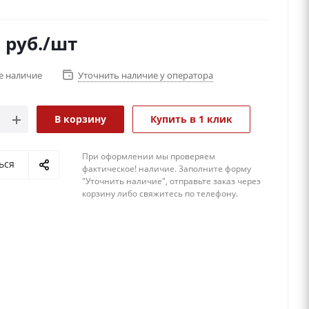
оритный и запоминающийся подарок для
ля, друга или близкого человека? Хотите удивить
0
руб.
/шт
свадьбе, юбилее или Дне рождения? Глобус-бар – это
жно! Он станет не просто подарком, а настоящим
е наличие
Уточнить наличие у оператора
нием искусства, которое подчеркнёт ваш
ый вкус и внимание к деталям.
В корзину
Купить в 1 клик
При оформлении мы проверяем
ься
фактическое! наличие. 3аполните форму
"Уточнить наличие", отправьте заказ через
корзину либо свяжитесь по телефону.