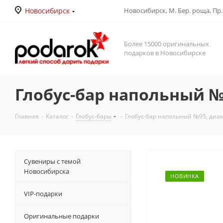
Новосибирск
Новосибирск, М. Бер. роща, Пр. Д
Более 15000 оригинальных
подарков в Новосибирске
Глобус-бар напольный №
Главная
-
Каталог
-
Глобус-бары
-
Глобус-бар напольный №95, диа
Сувениры с темой
Новосибирска
НОВИНКА
VIP-подарки
Оригинальные подарки