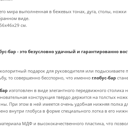
его мира выполненная в бежевых тонах, дуга, столы, ножки -
бранном виде.
56х46х29 см.
лобус-бар - это безусловно удачный и гарантированно 
 колоритный подарок для руководителя или подыскиваете п
ьбу, то совершенно бесспорно, что именно
глобус-бар
стан
-бар
изготовлен в виде элегантного передвижного столика н
основательная конструкция твёрдо держится на толстых но
ы. При этом в ней имеется очень удобная нижняя полка дл
ено внутри глобуса в форме специального лотка в его ни
атериала МДФ и высококачественного пластика, что позвол