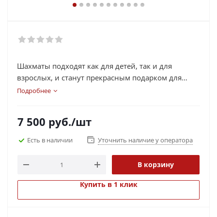
Шахматы подходят как для детей, так и для
взрослых, и станут прекрасным подарком для
шахматиста или просто любителя настольных игр.
Подробнее
7 500
руб.
/шт
Есть в наличии
Уточнить наличие у оператора
В корзину
Купить в 1 клик