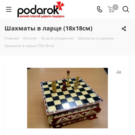
0
Шахматы в ларце (18х18см)
Главная
-
Каталог
-
Ко дню рождения!
-
Шахматы из дерева
-
Шахматы в ларце (18х18см)