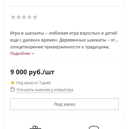
Игра в шахматы – любимая игра взрослых и детей
еще с далеких времен. Деревянные шахматы – это
олицетворение приверженности к традициям,
неувядающая классика. Мы все с детства помним
Подробнее
тихие уютные вечера в семейном кругу за
клетчатой доской, когда, казалось бы, остановился
9 000
руб.
/шт
весь мир. Шахматы – это и увлечение, и досуг, и
спорт!
Под заказ от 7 дней
Уточнить наличие у оператора
Под заказ