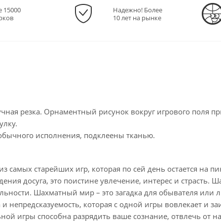
е 15000
Надежно! Более
рков
10 лет на рынке
учная резка. Орнаментный рисунок вокруг игрового поля п
улку.
обычного исполнения, подклеены тканью.
из самых старейших игр, которая по сей день остается на пи
дения досуга, это поистине увлечение, интерес и страсть. 
ьности. Шахматный мир – это загадка для обывателя или л
 и непредсказуемость, которая с одной игры вовлекает и з
ьной игры способна разрядить ваше сознание, отвлечь от 