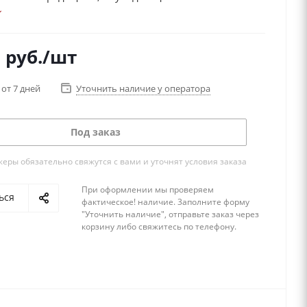
помним тихие уютные вечера в семейном кругу за
доской, когда, казалось бы, остановился весь мир.
это и увлечение, и досуг, и спорт!
0
руб.
/шт
 от 7 дней
Уточнить наличие у оператора
Под заказ
ры обязательно свяжутся с вами и уточнят условия заказа
При оформлении мы проверяем
ься
фактическое! наличие. 3аполните форму
"Уточнить наличие", отправьте заказ через
корзину либо свяжитесь по телефону.