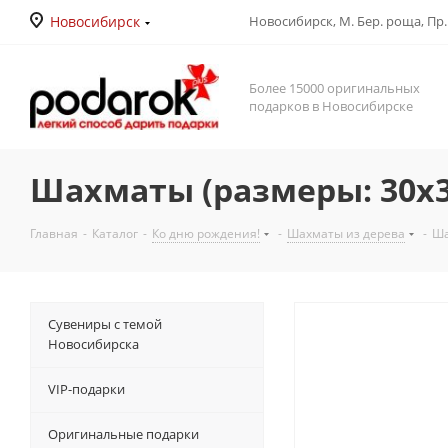
Новосибирск
Новосибирск, М. Бер. роща, Пр. Д
Более 15000 оригинальных
подарков в Новосибирске
Шахматы (размеры: 30х
Главная
-
Каталог
-
Ко дню рождения!
-
Шахматы из дерева
-
Ша
Сувениры с темой
Новосибирска
VIP-подарки
Оригинальные подарки