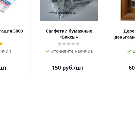
тация 5000
Салфетки бумажные
Дере
«Баксы»
деньгами 
личии
Уточняйте наличие
Е
/шт
150
руб.
/шт
60