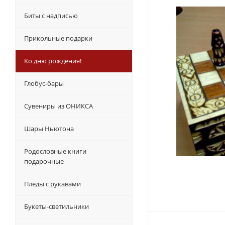
Биты с надписью
Прикольные подарки
Ко дню рождения!
Глобус-бары
Сувениры из ОНИКСА
Шары Ньютона
Родословные книги
подарочные
Пледы с рукавами
Букеты-светильники