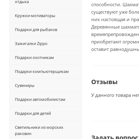
отдыха
способности. Шахмат
существуют уже боле
Кружки-мотиваторы
них настоящая и пра
Деревянные шахматы
Подарки для рыбаков
времяпрепровождени
приобретают огромн
Зажигалки Zippo
оставит равнодушны
Подарки охотникам
Подарки компьютерщикам
Отзывы
Сувениры
У данного товара не
Подарки автомобилистам
Подарки для детей
Светильники из морских
раковин
Задать вопрос