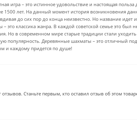
ная игра – это истинное удовольствие и настоящая польза
е 1500 лет. На данный момент история возникновения данн
вдивая до сих пор до конца неизвестно. Но название идет из
 – это классика жанра. В каждой советской семье это был 
я. Но в современном мире старые традиции стали уходить 
ую популярность. Деревянные шахматы – это отличный пода
м и каждому придется по душе!
т отзывов. Станьте первым, кто оставил отзыв об этом товар