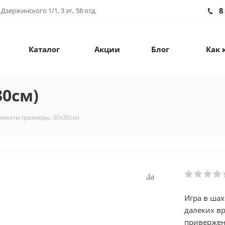
8
зержинского 1/1, 3 эт., 58 отд.
Каталог
Акции
Блог
Как 
30см)
хматы (размеры: 30х30см)
Игра в шах
далеких в
привержен