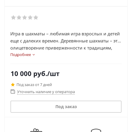
Игра в шахматы – любимая игра взрослых и детей
еще с далеких времен. Деревянные шахматы – это
олицетворение приверженности к традициям,
неувядающая классика. Мы все с детства помним
Подробнее
тихие уютные вечера в семейном кругу за
клетчатой доской, когда, казалось бы, остановился
10 000
руб.
/шт
весь мир. Шахматы – это и увлечение, и досуг, и
спорт!
Под заказ от 7 дней
Уточнить наличие у оператора
Под заказ