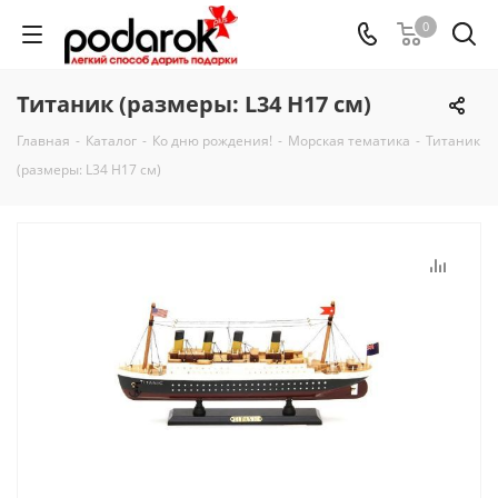
0
Титаник (размеры: L34 H17 см)
Главная
-
Каталог
-
Ко дню рождения!
-
Морская тематика
-
Титаник
(размеры: L34 H17 см)