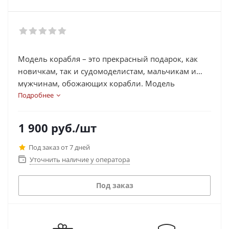
Модель корабля – это прекрасный подарок, как
новичкам, так и судомоделистам, мальчикам и
мужчинам, обожающих корабли. Модель
прекрасно впишется в интерьер и украсит
Подробнее
комнату вашего ребенка или же кабинет
мужчины.
1 900
руб.
/шт
Под заказ от 7 дней
Уточнить наличие у оператора
Под заказ