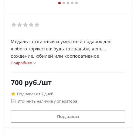
Медаль - отличный и уместный подарок для
любого торжества: будь то свадьба, день
рождение, юбилей или корпоративное
мероприятие. Такой подарок-сувенир можно
Подробнее
вручить как самостоятельный, так и в дополнение
к любому другому подарку. Обладателем такой
700
руб.
/шт
медали могут стать мамы, папы, бабушки, муж,
коллега и др.
Под заказ от 7 дней
Уточнить наличие у оператора
Под заказ