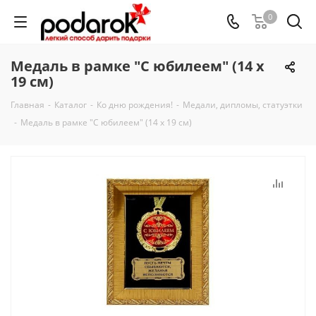
0
Медаль в рамке "С юбилеем" (14 х
19 см)
Главная
-
Каталог
-
Ко дню рождения!
-
Медали, дипломы, статуэтки
-
Медаль в рамке "С юбилеем" (14 х 19 см)