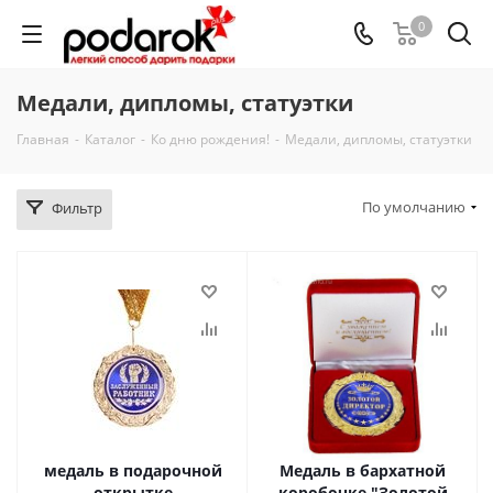
0
Медали, дипломы, статуэтки
Главная
-
Каталог
-
Ко дню рождения!
-
Медали, дипломы, статуэтки
По умолчанию
Фильтр
медаль в подарочной
Медаль в бархатной
открытке
коробочке "Золотой