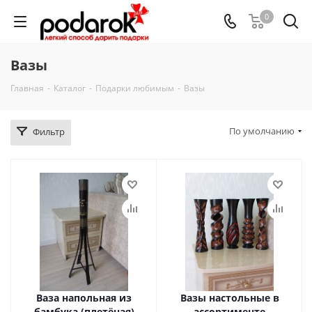
0
Вазы
Главная
-
Каталог
-
Подарки любимым
-
Вазы
По умолчанию
Фильтр
Ваза напольная из
Вазы настольные в
бамбука (плетёная)
ассортименте