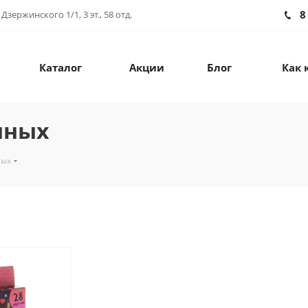
8
зержинского 1/1, 3 эт., 58 отд.
Каталог
Акции
Блог
Как 
нных
ных