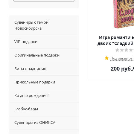
Сувениры с темой
Новосибирска
Игра романтич
VIP-подарки
двоих "Сладкий
Оригинальные подарки
Под заказ от
200
руб.
Биты с надписью
Прикольные подарки
Ко дню рождения!
Глобус-бары
Сувениры из ОНИКСА