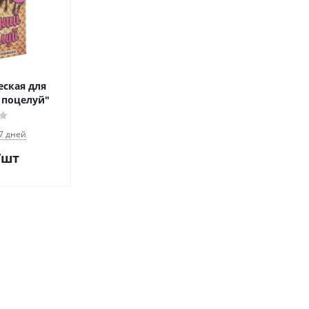
еская для
 поцелуй"
 7 дней
/шт