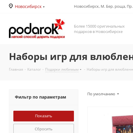
Новосибирск
Новосибирск, М. Бер. роща, Пр. Д
Более 15000 оригинальных
подарков в Новосибирске
Наборы игр для влюбле
Главная
-
Каталог
-
Подарки любимым
-
Наборы игр для влюблен
По умолчанию
Фильтр по параметрам
Сбросить