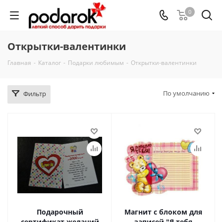
0
Открытки-валентинки
Главная
-
Каталог
-
Подарки любимым
-
Открытки-валентинки
По умолчанию
Фильтр
Подарочный
Магнит с блоком для
сертификат желаний
записей "Я тебя