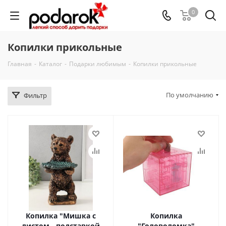
0
Копилки прикольные
Главная
-
Каталог
-
Подарки любимым
-
Копилки прикольные
По умолчанию
Фильтр
Копилка "Мишка с
Копилка
листом - подставкой
"Головоломка"