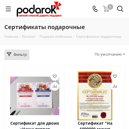
0
Сертификаты подарочные
Главная
-
Каталог
-
Подарки любимым
-
Сертификаты подарочные
По умолчанию
Фильтр
Сертификат для двоих
Сертификат "На
«Наша первая
1000000 минут