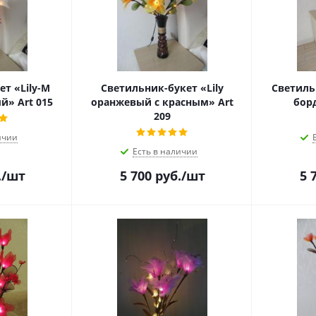
т «Lily-M
Светильник-букет «Lily
Светиль
й» Art 015
оранжевый с красным» Art
бор
209
ичии
Есть в наличии
.
/шт
5 700
руб.
/шт
5 