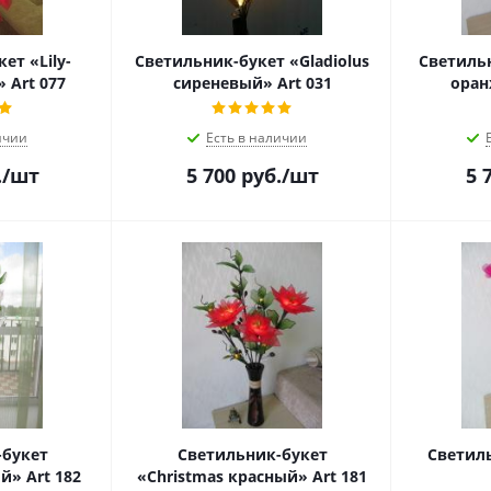
ет «Lily-
Светильник-букет «Gladiolus
Светильн
» Art 077
сиреневый» Art 031
оран
ичии
Есть в наличии
.
/шт
5 700
руб.
/шт
5 
-букет
Светильник-букет
Светиль
«Магнолия белый» Art 182
«Christmas красный» Art 181