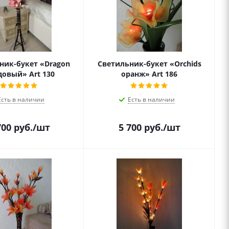
ник-букет «Dragon
Светильник-букет «Orchids
довый» Art 130
оранж» Art 186
Есть в наличии
Есть в наличии
700
руб.
/шт
5 700
руб.
/шт