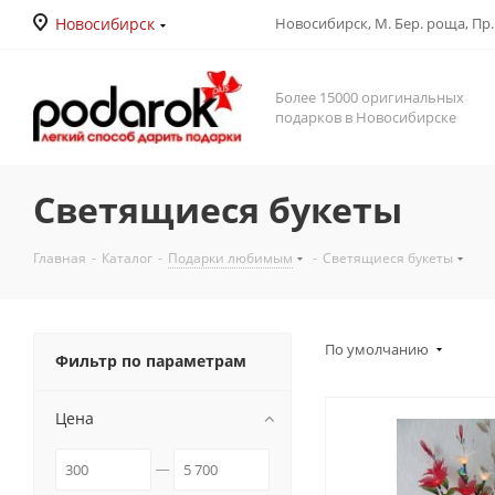
Новосибирск
Новосибирск, М. Бер. роща, Пр. Д
Более 15000 оригинальных
подарков в Новосибирске
Светящиеся букеты
Главная
-
Каталог
-
Подарки любимым
-
Светящиеся букеты
По умолчанию
Фильтр по параметрам
Цена