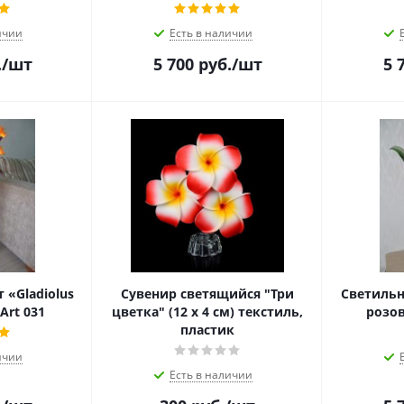
ичии
Есть в наличии
.
/шт
5 700
руб.
/шт
5 
 «Gladiolus
Сувенир светящийся "Три
Светильн
rt 031
цветка" (12 х 4 см) текстиль,
розов
пластик
ичии
Есть в наличии