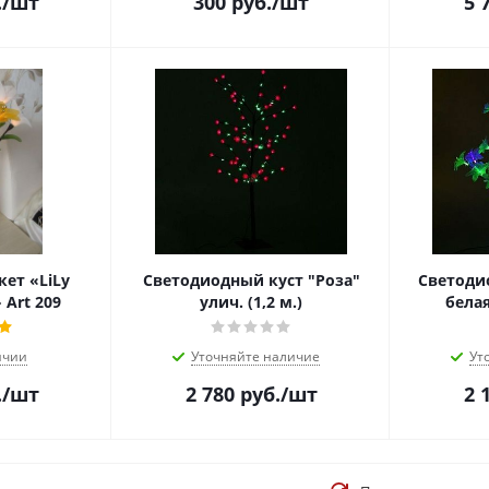
.
/шт
300
руб.
/шт
5 
ет «LiLy
Светодиодный куст "Роза"
Светоди
Art 209
улич. (1,2 м.)
белая
ичии
Уточняйте наличие
Ут
.
/шт
2 780
руб.
/шт
2 