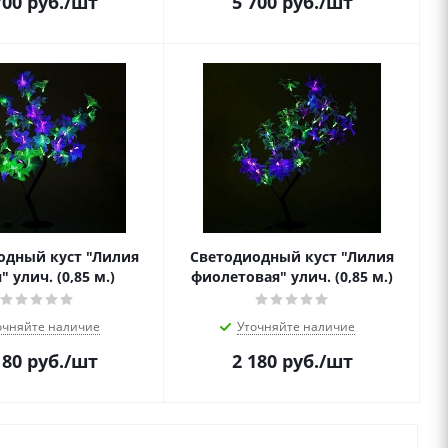
700
руб.
/шт
5 700
руб.
/шт
одный куст "Лилия
Светодиодный куст "Лилия
" улич. (0,85 м.)
фиолетовая" улич. (0,85 м.)
очняйте наличие
Уточняйте наличие
180
руб.
/шт
2 180
руб.
/шт