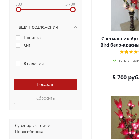
300
5 700
Наши предложения
Новинка
Светильник-буке
Bird бело-красны
Хит
Есть в нал
В наличии
5 700
руб
Сбросить
Сувениры с темой
Новосибирска