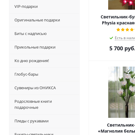
VIP-подарки
Светильник-бук
Оригинальные подарки
Physia красная
Биты с надписью
Есть в нал
Прикольные подарки
5 700
руб
Ко дню рождения!
Глобус-бары
Сувениры из ОНИКСА
Родословные книги
подарочные
Пледы с рукавами
Светильник
Букеты-светильники