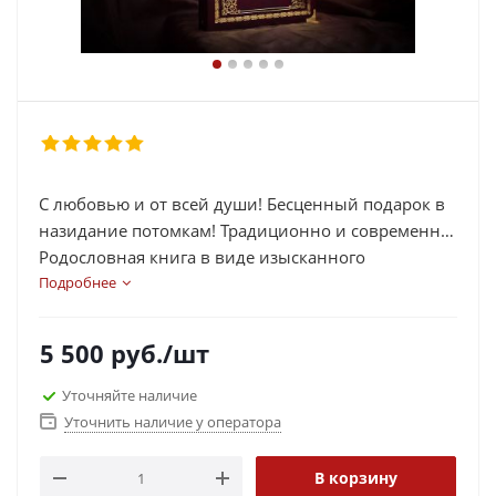
С любовью и от всей души! Бесценный подарок в
назидание потомкам! Традиционно и современно!
Родословная книга в виде изысканного
фотоальбома поможет визуально запечатлеть Ваш
Подробнее
прославленный знатный род!
Она даёт уникальную возможность оформить
5 500
руб.
/шт
летописную историю Вашей семьи – при упорном
желании и особо усердном старании хоть до
Уточняйте наличие
Рюриковичей, Чингисхана или даже до Адама и
Уточнить наличие у оператора
Евы!
В такой роскошной родословной книге можно
В корзину