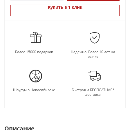
бережно сохранять всю основную информацию о
своих дорогих и любимых предках. Всё, что надо
Купить в 1 клик
для этого, в ней имеется – это шикарно
оформленное раскидистое родословное древо для
самостоятельного заполнения, а также
специальные персональные листы на каждого
отдельного предка, в которых выделено место для
фото и биографического описания.
Более 15000 подарков
Надежно! Более 10 лет на
рынке
Шоурум в Новосибирске
Быстрая и БЕСПЛАТНАЯ*
доставка
Описание